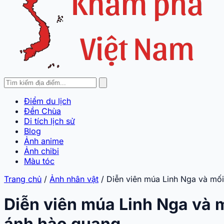
Điểm du lịch
Đền Chùa
Di tích lịch sử
Blog
Ảnh anime
Ảnh chibi
Màu tóc
Trang chủ
/
Ảnh nhân vật
/
Diễn viên múa Linh Nga và mố
Diễn viên múa Linh Nga và 
ánh hào quang