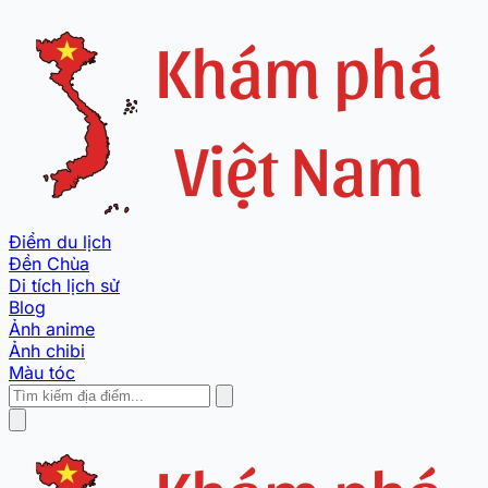
Điểm du lịch
Đền Chùa
Di tích lịch sử
Blog
Ảnh anime
Ảnh chibi
Màu tóc