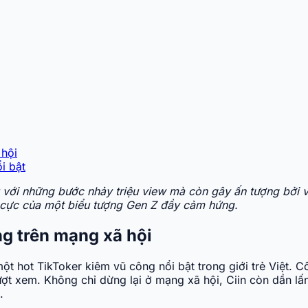
 hội
i bật
u với những bước nhảy triệu view mà còn gây ấn tượng bởi 
h cực của một biểu tượng Gen Z đầy cảm hứng.
ếng trên mạng xã hội
 một hot TikToker kiêm vũ công nổi bật trong giới trẻ Việt. 
lượt xem. Không chỉ dừng lại ở mạng xã hội, Ciin còn dần l
.