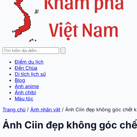
Điểm du lịch
Đền Chùa
Di tích lịch sử
Blog
Ảnh anime
Ảnh chibi
Màu tóc
Trang chủ
/
Ảnh nhân vật
/
Ảnh Ciin đẹp không góc chết k
Ảnh Ciin đẹp không góc chế