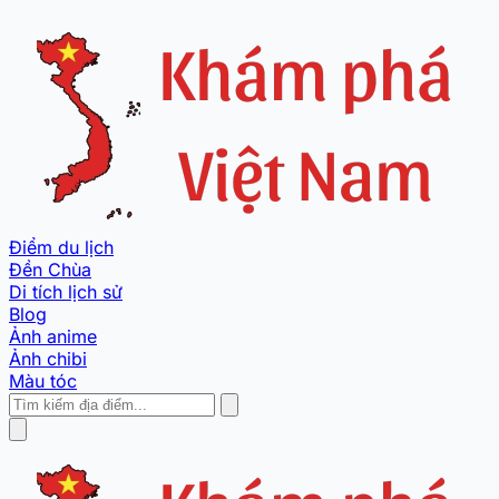
Điểm du lịch
Đền Chùa
Di tích lịch sử
Blog
Ảnh anime
Ảnh chibi
Màu tóc