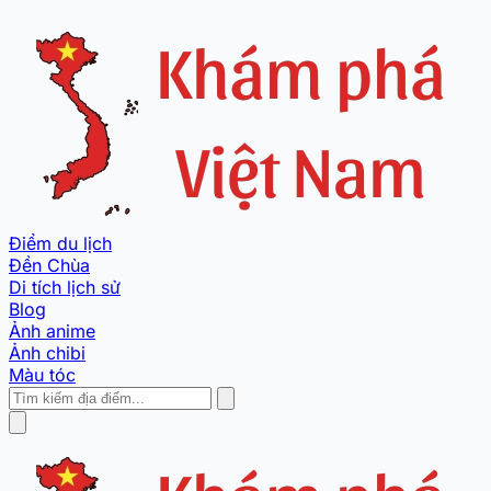
Điểm du lịch
Đền Chùa
Di tích lịch sử
Blog
Ảnh anime
Ảnh chibi
Màu tóc