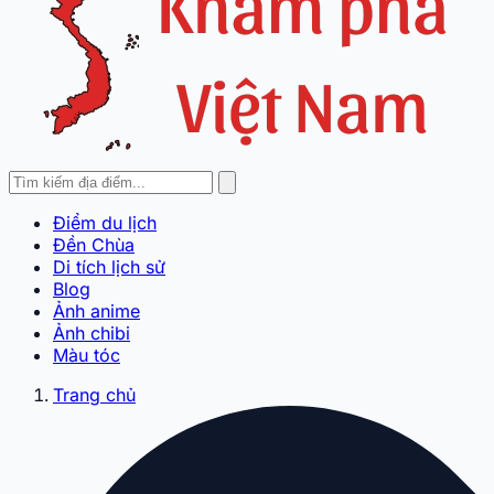
Điểm du lịch
Đền Chùa
Di tích lịch sử
Blog
Ảnh anime
Ảnh chibi
Màu tóc
Trang chủ