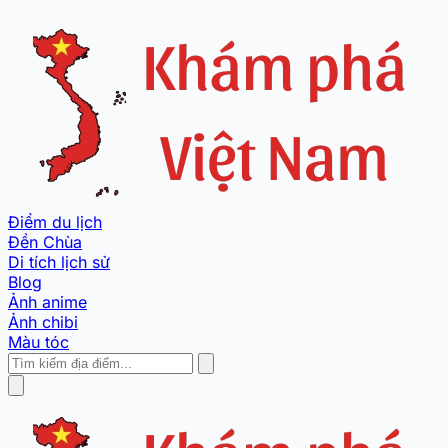
Điểm du lịch
Đền Chùa
Di tích lịch sử
Blog
Ảnh anime
Ảnh chibi
Màu tóc