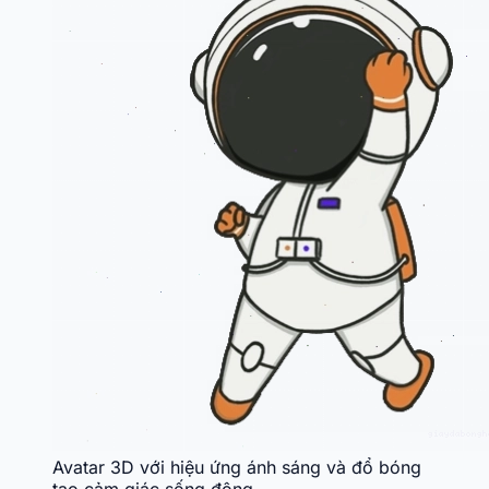
Avatar 3D với hiệu ứng ánh sáng và đổ bóng