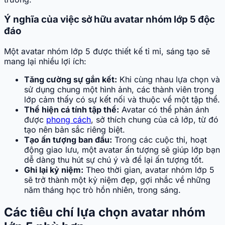
Ý nghĩa của việc sở hữu avatar nhóm lớp 5 độc
đáo
Một avatar nhóm lớp 5 được thiết kế tỉ mỉ, sáng tạo sẽ
mang lại nhiều lợi ích:
Tăng cường sự gắn kết:
Khi cùng nhau lựa chọn và
sử dụng chung một hình ảnh, các thành viên trong
lớp cảm thấy có sự kết nối và thuộc về một tập thể.
Thể hiện cá tính tập thể:
Avatar có thể phản ánh
được
phong cách
, sở thích chung của cả lớp, từ đó
tạo nên bản sắc riêng biệt.
Tạo ấn tượng ban đầu:
Trong các cuộc thi, hoạt
động giao lưu, một avatar ấn tượng sẽ giúp lớp bạn
dễ dàng thu hút sự chú ý và để lại ấn tượng tốt.
Ghi lại kỷ niệm:
Theo thời gian, avatar nhóm lớp 5
sẽ trở thành một kỷ niệm đẹp, gợi nhắc về những
năm tháng học trò hồn nhiên, trong sáng.
Các tiêu chí lựa chọn avatar nhóm