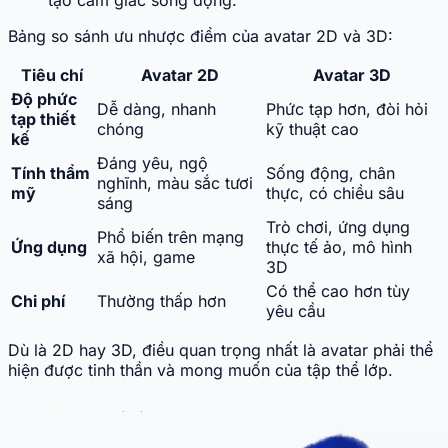
tạo cảm giác sống động.
Bảng so sánh ưu nhược điểm của avatar 2D và 3D:
Tiêu chí
Avatar 2D
Avatar 3D
Độ phức
Dễ dàng, nhanh
Phức tạp hơn, đòi hỏi
tạp thiết
chóng
kỹ thuật cao
kế
Đáng yêu, ngộ
Tính thẩm
Sống động, chân
nghĩnh, màu sắc tươi
mỹ
thực, có chiều sâu
sáng
Trò chơi, ứng dụng
Phổ biến trên mạng
Ứng dụng
thực tế ảo, mô hình
xã hội, game
3D
Có thể cao hơn tùy
Chi phí
Thường thấp hơn
yêu cầu
Dù là 2D hay 3D, điều quan trọng nhất là avatar phải thể
hiện được tinh thần và mong muốn của tập thể lớp.