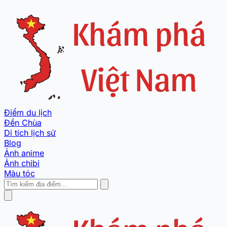
Điểm du lịch
Đền Chùa
Di tích lịch sử
Blog
Ảnh anime
Ảnh chibi
Màu tóc