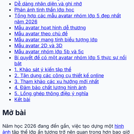
Dễ dàng nhận diện và ghi nhớ
Phản ánh tinh thần lớp học
Tổng hợp các mẫu avatar nhóm lớp 5 đẹp nhất
năm 2026
Mẫu avatar hoạt hình dễ thương
Mẫu avatar theo chủ đề
Mẫu avatar mang tính biểu tượng lớp
Mẫu avatar 2D và 3D
Mẫu avatar nhóm lớp 5b và 5c
Bí quyết để có một avatar nhóm lớp 5 thực sự nổi
bật
1. Khảo sát ý kiến tập thể
2. Tận dụng các công cụ thiết kế online
3. Tham khảo các xu hướng mới nhất
4. Đảm bảo chất lượng hình ảnh
5. Lồng ghép thông điệp ý nghĩa
Kết bài
Mở bài
Năm học 2026 đang đến gần, việc tạo dựng một
hình
ảnh
tập thể lớp ấn tượng trở nên quan trọng hơn bao giờ