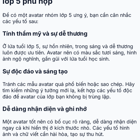
lớp 5 phù hợp
Để có một avatar nhóm lớp 5 ưng ý, bạn cần cân nhắc
các yếu tố sau:
Tính thẩm mỹ và sự dễ thương
Ở lứa tuổi lớp 5, sự hồn nhiên, trong sáng và dễ thương
luôn được ưu tiên. Avatar nên có màu sắc tươi sáng, hình
ảnh ngộ nghĩnh, gần gũi với lứa tuổi học sinh.
Sự độc đáo và sáng tạo
Tránh các mẫu avatar quá phổ biến hoặc sao chép. Hãy
tìm kiếm những ý tưởng mới lạ, kết hợp các yếu tố độc
đáo để avatar của lớp bạn không bị trùng lặp.
Dễ dàng nhận diện và ghi nhớ
Một avatar tốt nên có bố cục rõ ràng, dễ dàng nhận diện
ngay cả khi hiển thị ở kích thước nhỏ. Các yếu tố hình
ảnh và chữ viết cần hài hòa, tạo sự thu hút.