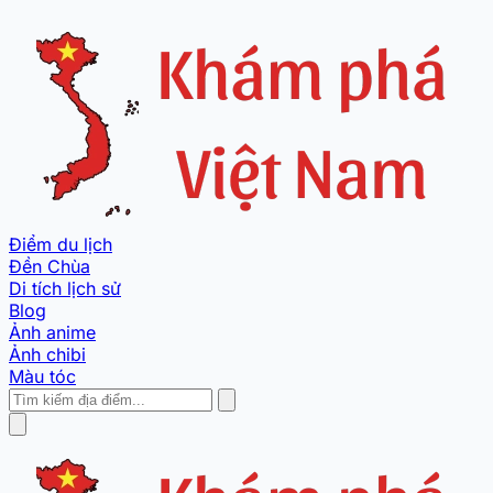
Điểm du lịch
Đền Chùa
Di tích lịch sử
Blog
Ảnh anime
Ảnh chibi
Màu tóc