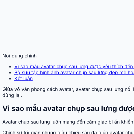
Nội dung chính
Vì sao mẫu avatar chụp sau lưng được yêu thích đến
Bộ sưu tập hình ảnh avatar chụp sau lưng đẹp mê ho
Kết luận
Giữa vô vàn phong cách avatar, avatar chụp sau lưng nổi l
dừng lại.
Vì sao mẫu avatar chụp sau lưng đượ
Avatar chụp sau lưng luôn mang đến cảm giác bí ẩn khiến 
Chính sự tối giản nhưng giàu chiều sâu đã giúp avatar chụ