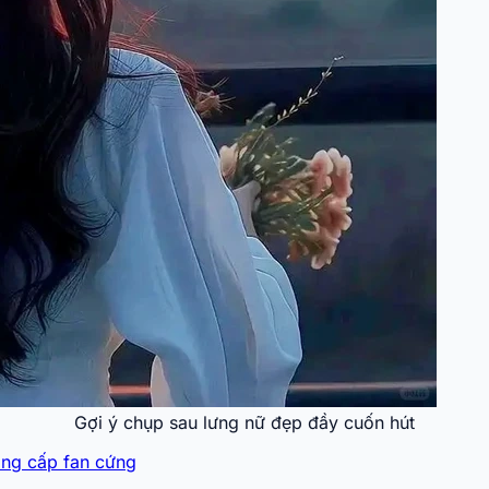
Gợi ý chụp sau lưng nữ đẹp đầy cuốn hút
ẳng cấp fan cứng