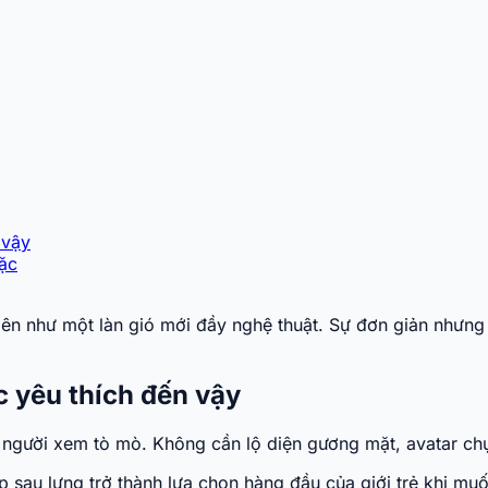
 vậy
ặc
ên như một làn gió mới đầy nghệ thuật. Sự đơn giản nhưng t
c yêu thích đến vậy
người xem tò mò. Không cần lộ diện gương mặt, avatar chụp
p sau lưng trở thành lựa chọn hàng đầu của giới trẻ khi mu