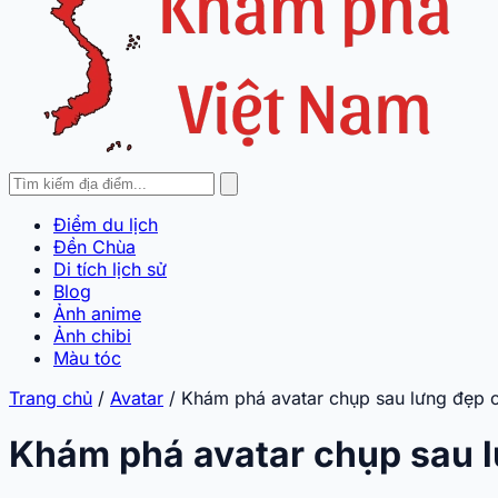
Điểm du lịch
Đền Chùa
Di tích lịch sử
Blog
Ảnh anime
Ảnh chibi
Màu tóc
Trang chủ
/
Avatar
/
Khám phá avatar chụp sau lưng đẹp c
Khám phá avatar chụp sau l