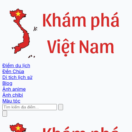
Điểm du lịch
Đền Chùa
Di tích lịch sử
Blog
Ảnh anime
Ảnh chibi
Màu tóc