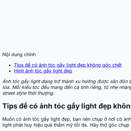
Nội dung chính
Tips để có ảnh tóc gẩy light đẹp không góc chết
Hình ảnh tóc gẩy light đẹp
Ảnh tóc gẩy light đang trở thành xu hướng được săn đón bở
lóa. Mỗi kiểu tóc đều mang đến cá tính riêng, từ nhẹ nhà
street style thời thượng.
Tips để có ảnh tóc gẩy light đẹp khô
Muốn có ảnh tóc gẩy light đẹp, bạn nên chụp ở nơi có ánh 
light phát huy hiệu quả thẩm mỹ tối đa. Hãy thử góc chụp