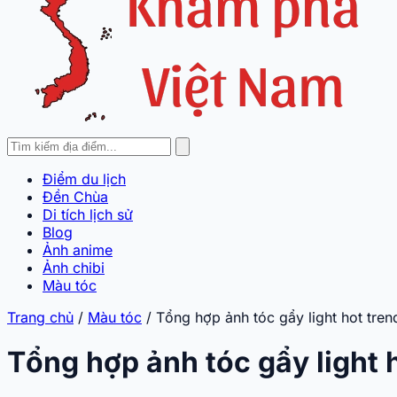
Điểm du lịch
Đền Chùa
Di tích lịch sử
Blog
Ảnh anime
Ảnh chibi
Màu tóc
Trang chủ
/
Màu tóc
/
Tổng hợp ảnh tóc gẩy light hot tren
Tổng hợp ảnh tóc gẩy light 