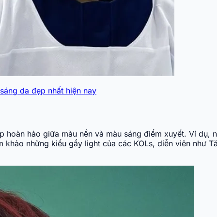
sáng da đẹp nhất hiện nay
hợp hoàn hảo giữa màu nền và màu sáng điểm xuyết. Ví dụ, 
tham khảo những kiểu gẩy light của các KOLs, diễn viên nh