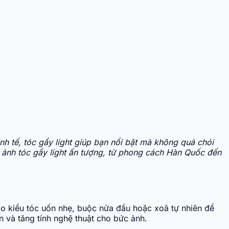
nh tế, tóc gẩy light giúp bạn nổi bật mà không quá chói
h ảnh tóc gẩy light ấn tượng, từ phong cách Hàn Quốc đến
tạo kiểu tóc uốn nhẹ, buộc nửa đầu hoặc xoã tự nhiên để
 và tăng tính nghệ thuật cho bức ảnh.