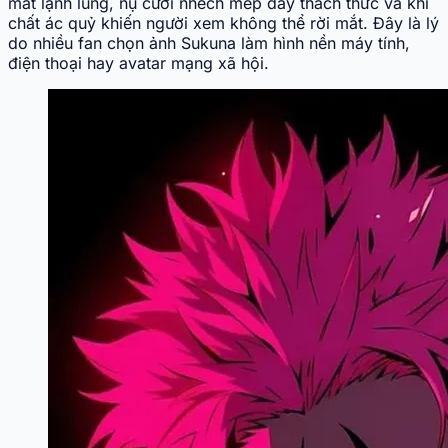
mắt lạnh lùng, nụ cười nhếch mép đầy thách thức và khí
chất ác quỷ khiến người xem không thể rời mắt. Đây là lý
do nhiều fan chọn ảnh Sukuna làm hình nền máy tính,
điện thoại hay avatar mạng xã hội.