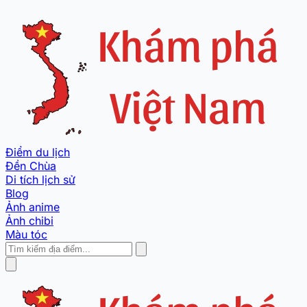
Điểm du lịch
Đền Chùa
Di tích lịch sử
Blog
Ảnh anime
Ảnh chibi
Màu tóc