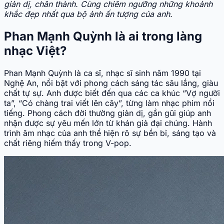
giản dị, chân thành. Cùng chiêm ngưỡng những khoảnh
khắc đẹp nhất qua bộ ảnh ấn tượng của anh.
Phan Mạnh Quỳnh là ai trong làng
nhạc Việt?
Phan Mạnh Quỳnh là ca sĩ, nhạc sĩ sinh năm 1990 tại
Nghệ An, nổi bật với phong cách sáng tác sâu lắng, giàu
chất tự sự. Anh được biết đến qua các ca khúc “Vợ người
ta”, “Có chàng trai viết lên cây”, từng làm nhạc phim nổi
tiếng. Phong cách đời thường giản dị, gần gũi giúp anh
nhận được sự yêu mến lớn từ khán giả đại chúng. Hành
trình âm nhạc của anh thể hiện rõ sự bền bỉ, sáng tạo và
chất riêng hiếm thấy trong V-pop.