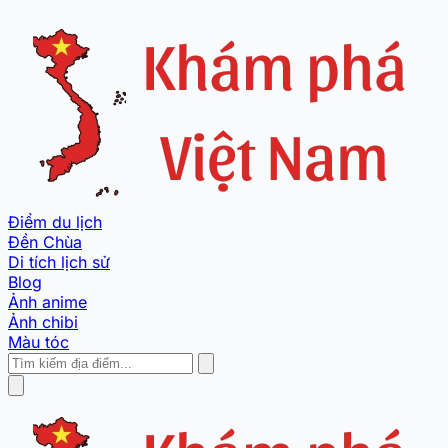
Điểm du lịch
Đền Chùa
Di tích lịch sử
Blog
Ảnh anime
Ảnh chibi
Màu tóc