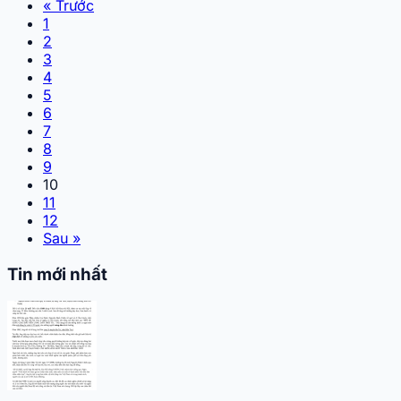
« Trước
1
2
3
4
5
6
7
8
9
10
11
12
Sau »
Tin mới nhất