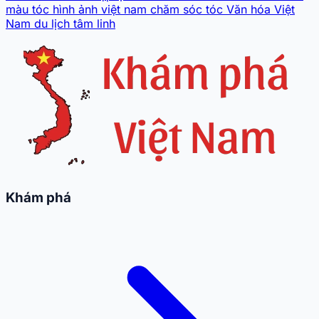
màu tóc
hình ảnh
việt nam
chăm sóc tóc
Văn hóa Việt
Nam
du lịch tâm linh
Khám phá