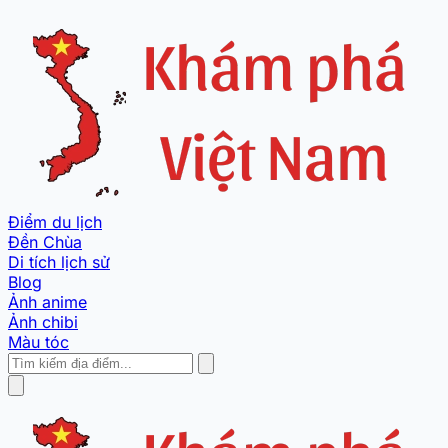
Điểm du lịch
Đền Chùa
Di tích lịch sử
Blog
Ảnh anime
Ảnh chibi
Màu tóc