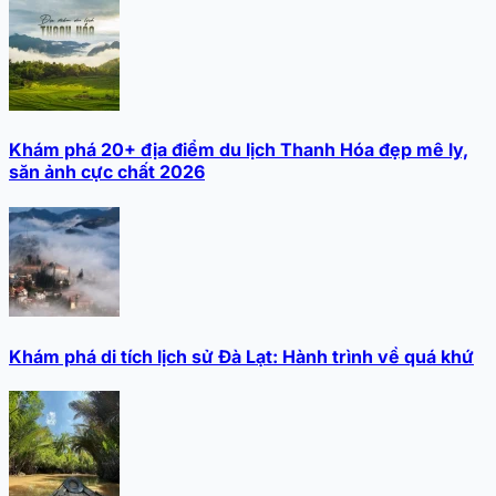
Khám phá 20+ địa điểm du lịch Thanh Hóa đẹp mê ly,
săn ảnh cực chất 2026
Khám phá di tích lịch sử Đà Lạt: Hành trình về quá khứ