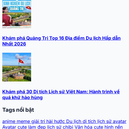
Khám phá Quảng Trị Top 16 Địa điểm Du lịch Hấp dẫn
Nhất 2026
Khám phá 30 Di tích Lịch sử Việt Nam: Hành trình về
quá khứ hào hùng
Tags nổi bật
anime
meme
giải trí
hài hước
Du lịch
di tích lịch sử
avatar
Avatar cute
làm đẹp
lịch sử
chibi
Văn hóa
cute
hình nền