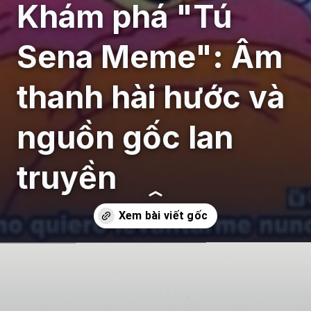
Khám phá "Tú
Sena Meme": Âm
thanh hài hước và
nguồn gốc lan
truyền
Đang mở
https://giaydabonghana.com/tu-sena-meme