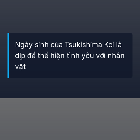
Ngày sinh của Tsukishima Kei là
dịp để thể hiện tình yêu với nhân
vật
Đang mở
https://giaydabonghana.com/tsukishima