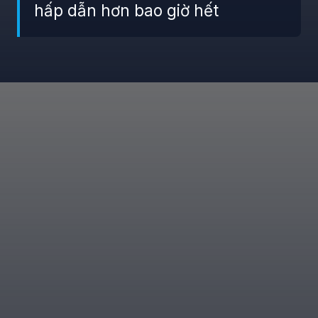
hấp dẫn hơn bao giờ hết
Đang mở
https://giaydabonghana.com/tsukishima