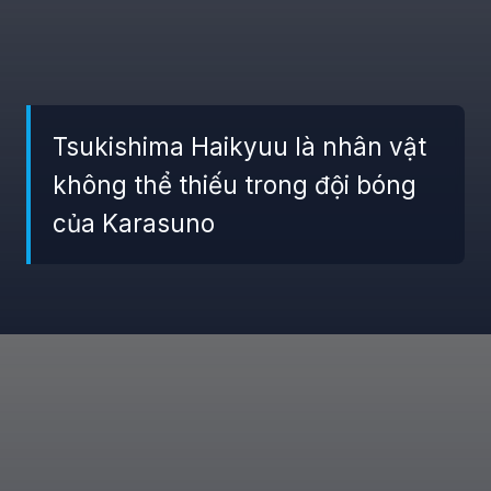
Tsukishima Haikyuu là nhân vật
không thể thiếu trong đội bóng
của Karasuno
Đang mở
https://giaydabonghana.com/tsukishima