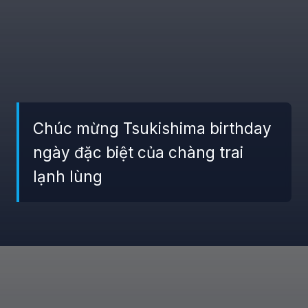
Chúc mừng Tsukishima birthday
ngày đặc biệt của chàng trai
lạnh lùng
Đang mở
https://giaydabonghana.com/tsukishima