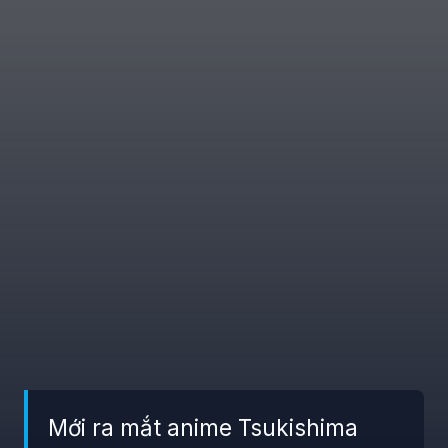
Mới ra mắt anime Tsukishima