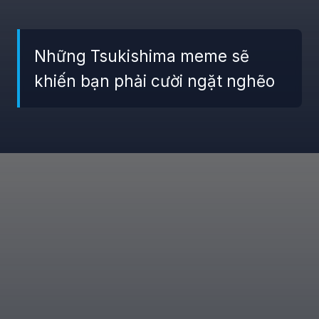
Những Tsukishima meme sẽ
khiến bạn phải cười ngặt nghẽo
Đang mở
https://giaydabonghana.com/tsukishima