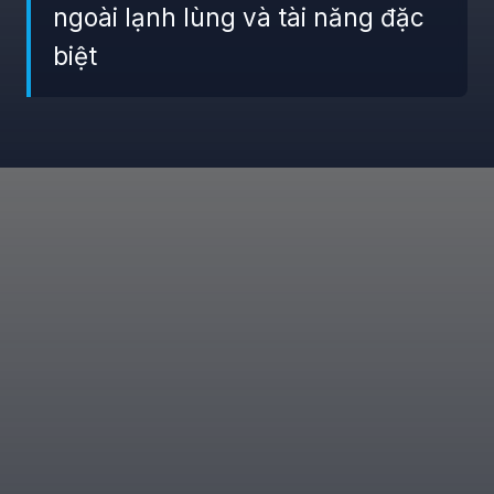
ngoài lạnh lùng và tài năng đặc
biệt
Đang mở
https://giaydabonghana.com/tsukishima