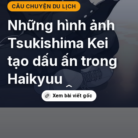
CÂU CHUYỆN DU LỊCH
Những hình ảnh
Tsukishima Kei
tạo dấu ấn trong
Haikyuu
Đang mở
https://giaydabonghana.com/tsukishima