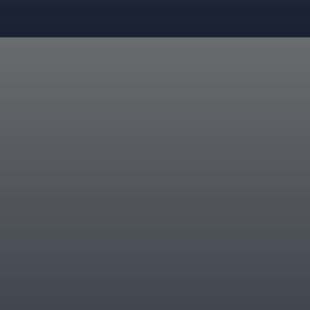
Đang mở
https://giaydabonghana.com/tsukishima