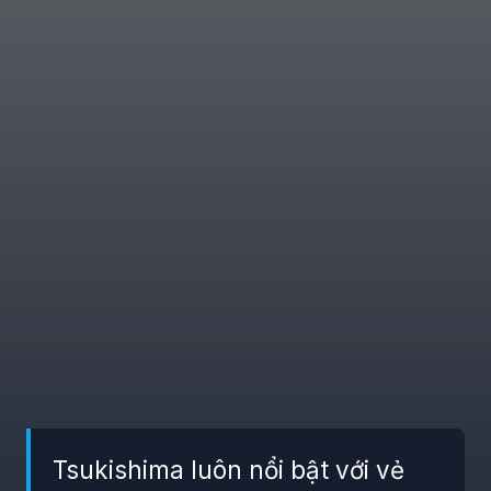
Tsukishima luôn nổi bật với vẻ