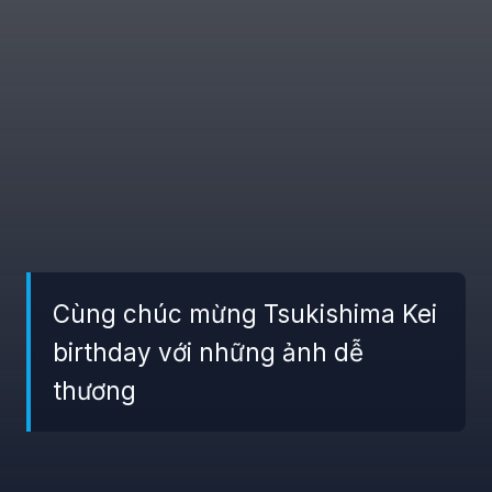
Cùng chúc mừng Tsukishima Kei
birthday với những ảnh dễ
thương