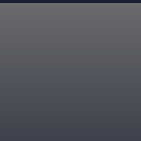
Đang mở
https://giaydabonghana.com/tsukishima