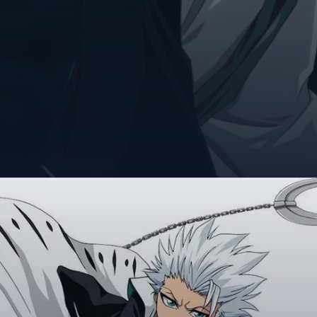
Đang mở
https://giaydabonghana.com/toshiro