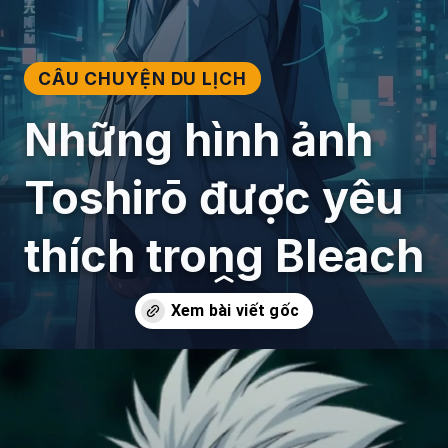
CÂU CHUYỆN DU LỊCH
Những hình ảnh
Toshirō được yêu
thích trong Bleach
Đang mở
https://giaydabonghana.com/toshiro