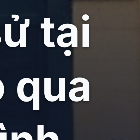
sử tại
ò qua