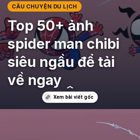
CÂU CHUYỆN DU LỊCH
Top 50+ ảnh
spider man chibi
siêu ngầu để tải
về ngay
Đang mở
https://giaydabonghana.com/spider-man-chibi