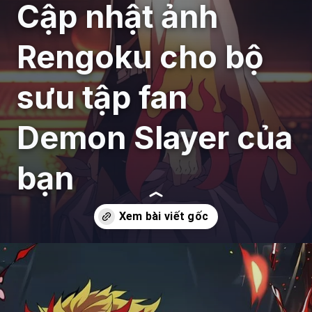
Cập nhật ảnh
Rengoku cho bộ
sưu tập fan
Demon Slayer của
bạn
Đang mở
https://giaydabonghana.com/rengoku