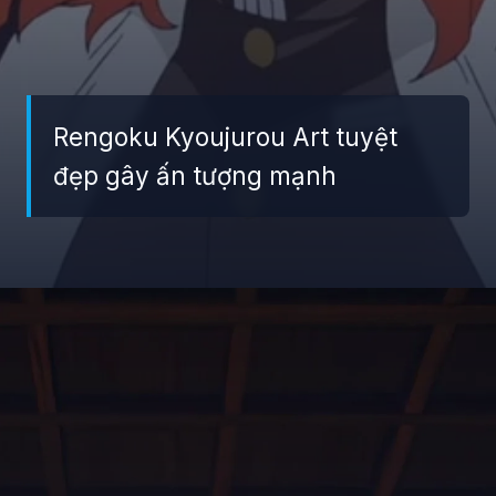
Rengoku Kyoujurou Art tuyệt
đẹp gây ấn tượng mạnh
Đang mở
https://giaydabonghana.com/rengoku