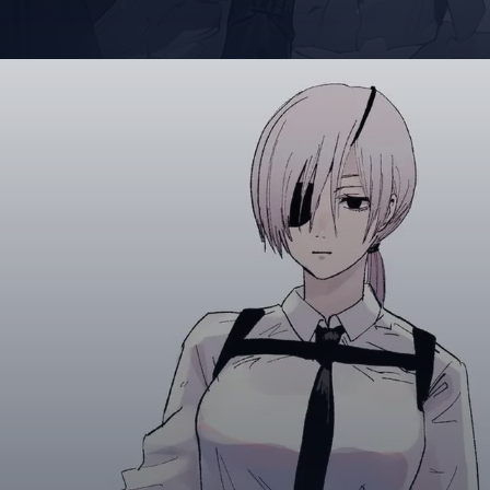
Đang mở
https://giaydabonghana.com/quanxi