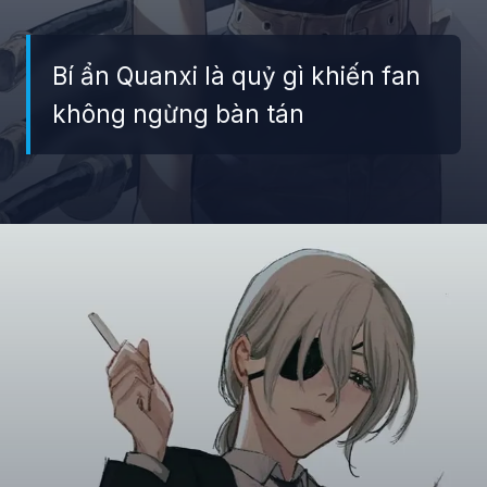
Bí ẩn Quanxi là quỷ gì khiến fan
không ngừng bàn tán
Đang mở
https://giaydabonghana.com/quanxi