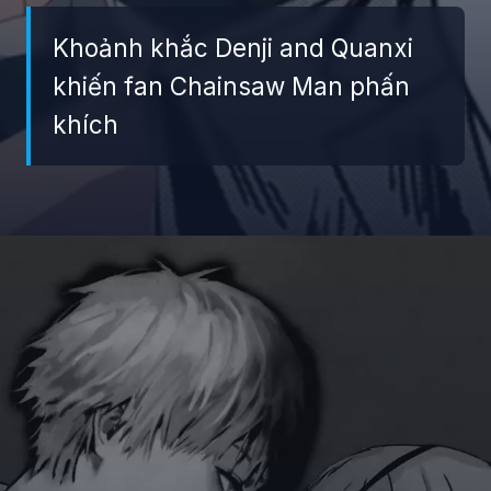
Khoảnh khắc Denji and Quanxi
khiến fan Chainsaw Man phấn
khích
Đang mở
https://giaydabonghana.com/quanxi