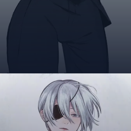
Đang mở
https://giaydabonghana.com/quanxi