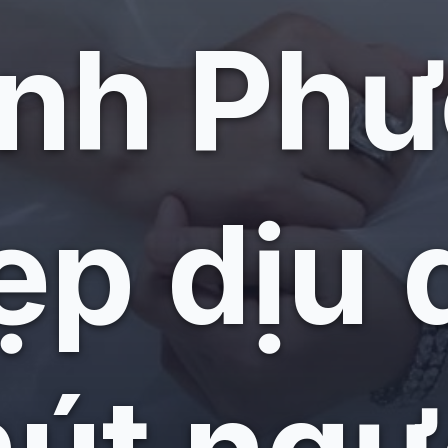
ảnh Ph
ẹp dịu 