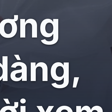
ương
dàng,