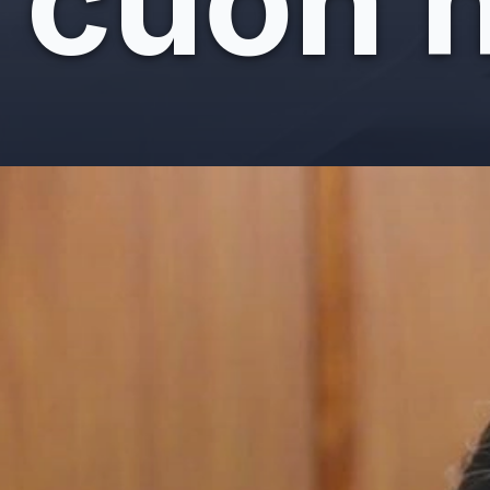
cuốn 
Đang mở
https://giaydabonghana.com/phuong-linh