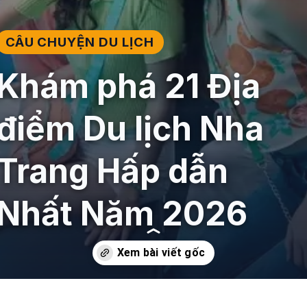
CÂU CHUYỆN DU LỊCH
Khám phá 21 Địa
điểm Du lịch Nha
Trang Hấp dẫn
Nhất Năm 2026
Đang mở
https://giaydabonghana.com/nhung-diem-du-lich-nha-trang