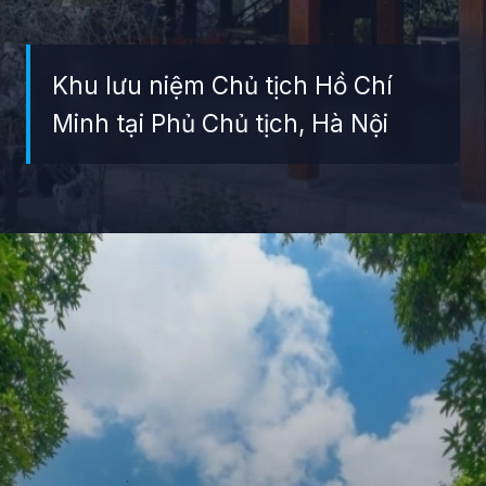
Khu lưu niệm Chủ tịch Hồ Chí
Minh tại Phủ Chủ tịch, Hà Nội
Đang mở
https://giaydabonghana.com/nhung-di-tich-lich-su-noi-tieng-o-viet-nam