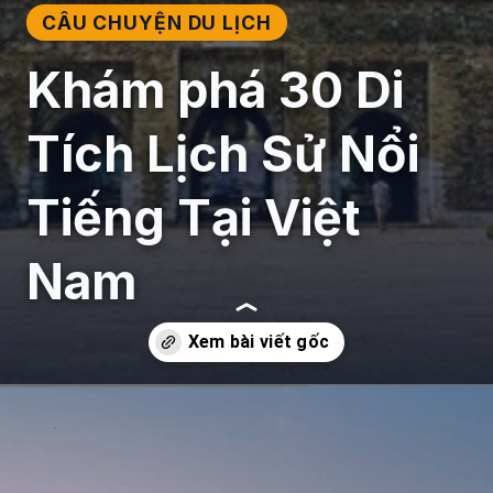
CÂU CHUYỆN DU LỊCH
Khám phá 30 Di
Tích Lịch Sử Nổi
Tiếng Tại Việt
Nam
Đang mở
https://giaydabonghana.com/nhung-di-tich-lich-su-noi-tieng-o-viet-nam