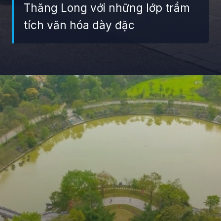
Thăng Long với những lớp trầm
tích văn hóa dày đặc
Đang mở
https://giaydabonghana.com/nhung-di-tich-lich-su-noi-tieng-o-viet-nam