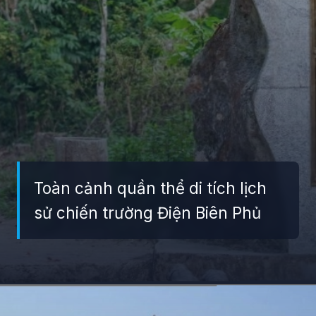
Toàn cảnh quần thể di tích lịch
sử chiến trường Điện Biên Phủ
Đang mở
https://giaydabonghana.com/nhung-di-tich-lich-su-noi-tieng-o-viet-nam