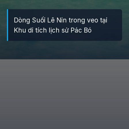
Dòng Suối Lê Nin trong veo tại
Khu di tích lịch sử Pác Bó
Đang mở
https://giaydabonghana.com/nhung-di-tich-lich-su-noi-tieng-o-viet-nam