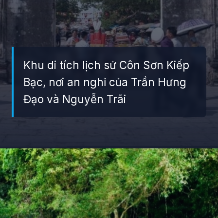
Khu di tích lịch sử Côn Sơn Kiếp
Bạc, nơi an nghỉ của Trần Hưng
Đạo và Nguyễn Trãi
Đang mở
https://giaydabonghana.com/nhung-di-tich-lich-su-noi-tieng-o-viet-nam