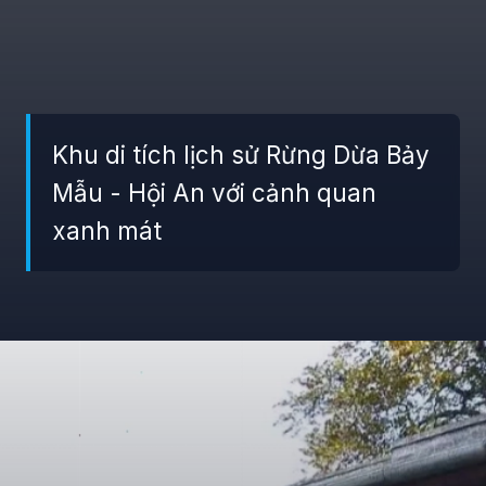
Khu di tích lịch sử Rừng Dừa Bảy
Mẫu - Hội An với cảnh quan
xanh mát
Đang mở
https://giaydabonghana.com/nhung-di-tich-lich-su-noi-tieng-o-viet-nam