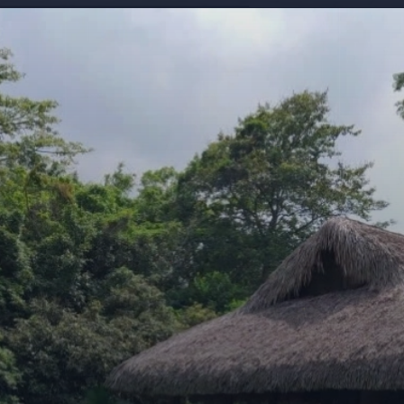
Đang mở
https://giaydabonghana.com/nhung-di-tich-lich-su-noi-tieng-o-viet-nam