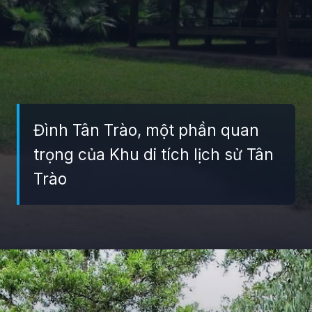
Đình Tân Trào, một phần quan
trọng của Khu di tích lịch sử Tân
Trào
Đang mở
https://giaydabonghana.com/nhung-di-tich-lich-su-noi-tieng-o-viet-nam