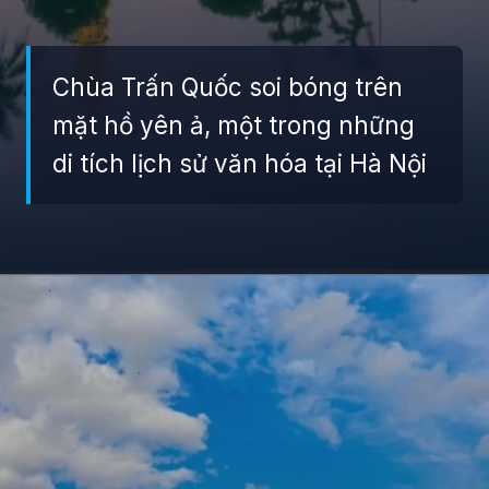
Chùa Trấn Quốc soi bóng trên
mặt hồ yên ả, một trong những
di tích lịch sử văn hóa tại Hà Nội
Đang mở
https://giaydabonghana.com/nhung-di-tich-lich-su-noi-tieng-o-viet-nam