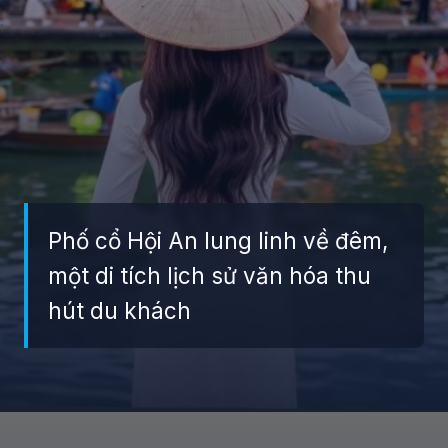
Phố cổ Hội An lung linh về đêm,
một di tích lịch sử văn hóa thu
hút du khách
Đang mở
https://giaydabonghana.com/nhung-di-tich-lich-su-noi-tieng-o-viet-nam