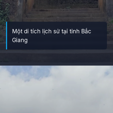
Một di tích lịch sử tại tỉnh Bắc
Giang
Đang mở
https://giaydabonghana.com/nhung-di-tich-lich-su-noi-tieng-o-viet-nam