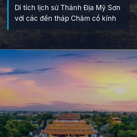
Di tích lịch sử Thánh Địa Mỹ Sơn
với các đền tháp Chăm cổ kính
Đang mở
https://giaydabonghana.com/nhung-di-tich-lich-su-noi-tieng-o-viet-nam