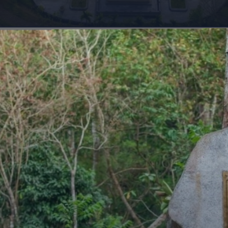
Đang mở
https://giaydabonghana.com/nhung-di-tich-lich-su-noi-tieng-o-viet-nam