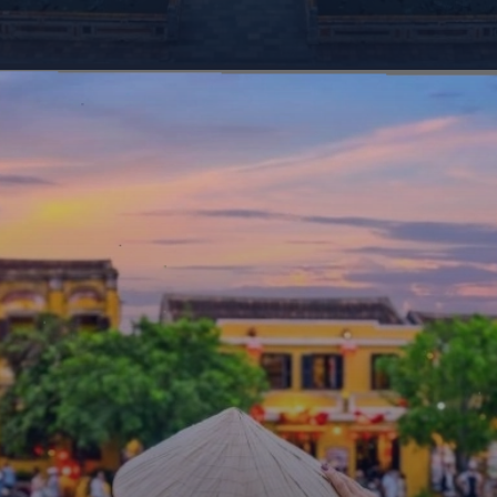
Đang mở
https://giaydabonghana.com/nhung-di-tich-lich-su-noi-tieng-o-viet-nam