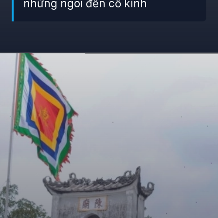
những ngôi đền cổ kính
Đang mở
https://giaydabonghana.com/nhung-di-tich-lich-su-noi-tieng-o-viet-nam