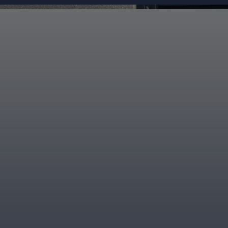
Đang mở
https://giaydabonghana.com/nguyen-cao-ky-duyen