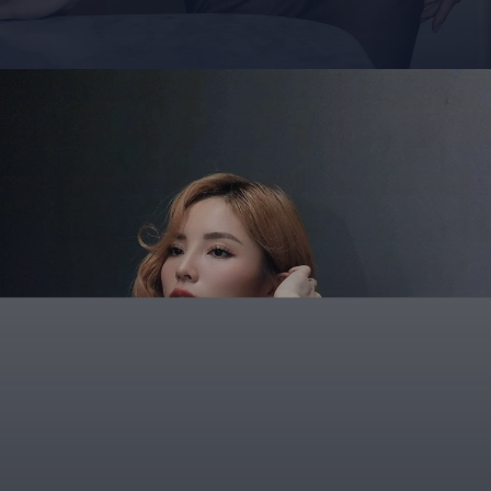
Đang mở
https://giaydabonghana.com/nguyen-cao-ky-duyen