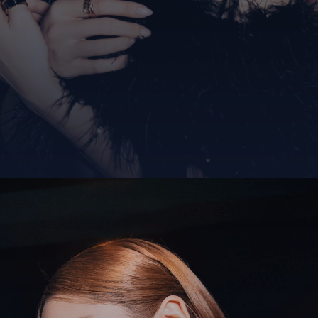
Đang mở
https://giaydabonghana.com/nguyen-cao-ky-duyen