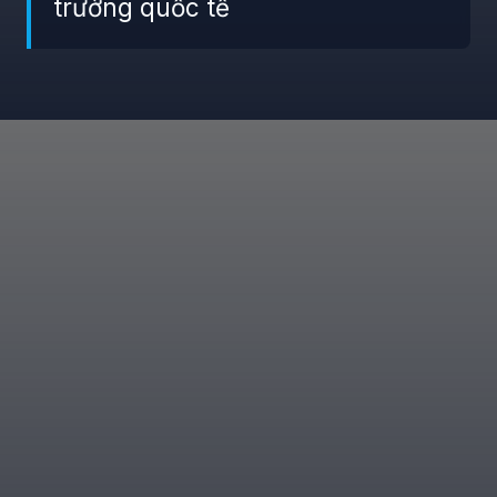
trường quốc tế
Đang mở
https://giaydabonghana.com/nguyen-cao-ky-duyen