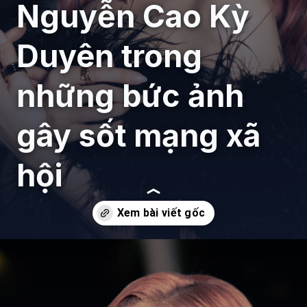
Nguyễn Cao Kỳ
Duyên trong
những bức ảnh
gây sốt mạng xã
hội
Đang mở
https://giaydabonghana.com/nguyen-cao-ky-duyen