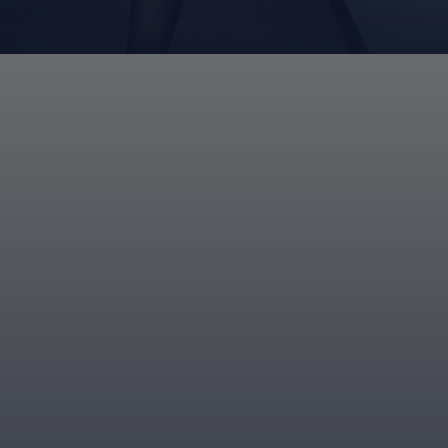
Đang mở
https://giaydabonghana.com/nguyen-cao-ky-duyen