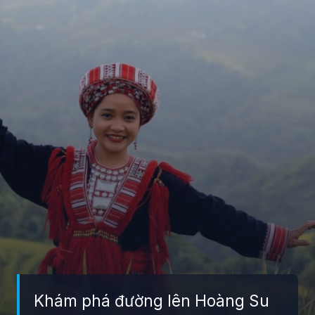
Khám phá đường lên Hoàng Su