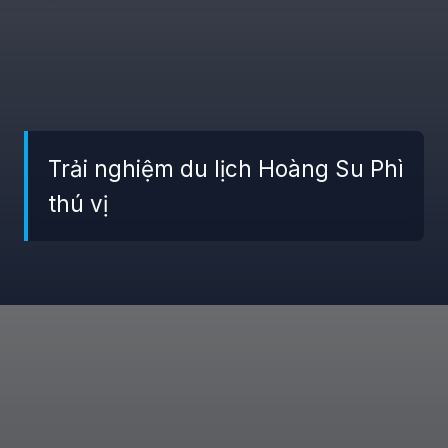
Trải nghiệm du lịch Hoàng Su Phì
thú vị
Đang mở
https://giaydabonghana.com/ngo-ngang-truoc-thien-nhien-tuyet-dep-cua-hoang-su-phi