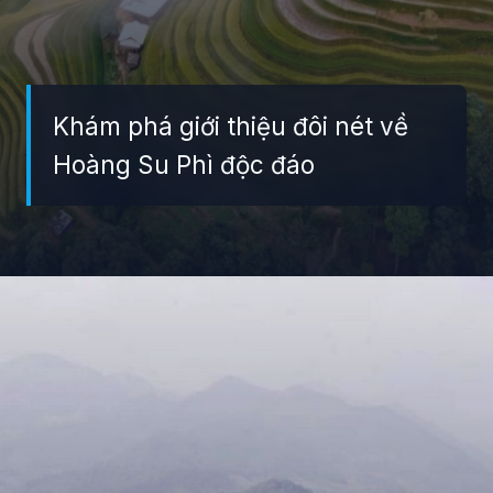
Khám phá giới thiệu đôi nét về
Hoàng Su Phì độc đáo
Đang mở
https://giaydabonghana.com/ngo-ngang-truoc-thien-nhien-tuyet-dep-cua-hoang-su-phi