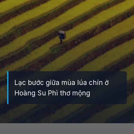
Lạc bước giữa mùa lúa chín ở
Hoàng Su Phì thơ mộng
Đang mở
https://giaydabonghana.com/ngo-ngang-truoc-thien-nhien-tuyet-dep-cua-hoang-su-phi