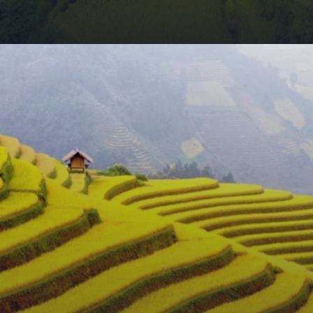
Đang mở
https://giaydabonghana.com/ngo-ngang-truoc-thien-nhien-tuyet-dep-cua-hoang-su-phi