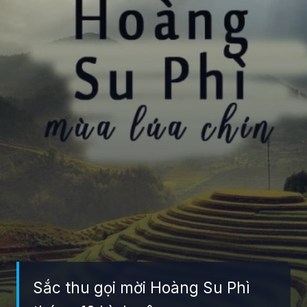
Sắc thu gọi mời Hoàng Su Phì