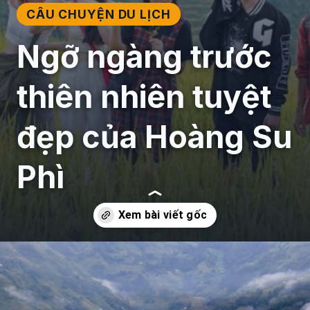
CÂU CHUYỆN DU LỊCH
Ngỡ ngàng trước
thiên nhiên tuyệt
đẹp của Hoàng Su
Phì
Đang mở
https://giaydabonghana.com/ngo-ngang-truoc-thien-nhien-tuyet-dep-cua-hoang-su-phi