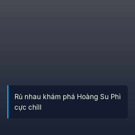
Rủ nhau khám phá Hoàng Su Phì
cực chill