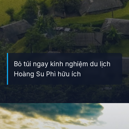
Bỏ túi ngay kinh nghiệm du lịch
Hoàng Su Phì hữu ích
Đang mở
https://giaydabonghana.com/ngo-ngang-truoc-thien-nhien-tuyet-dep-cua-hoang-su-phi