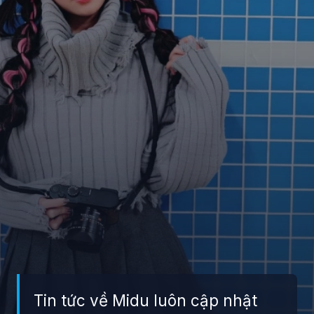
Tin tức về Midu luôn cập nhật