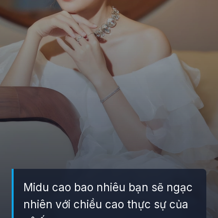
Midu cao bao nhiêu bạn sẽ ngạc
nhiên với chiều cao thực sự của