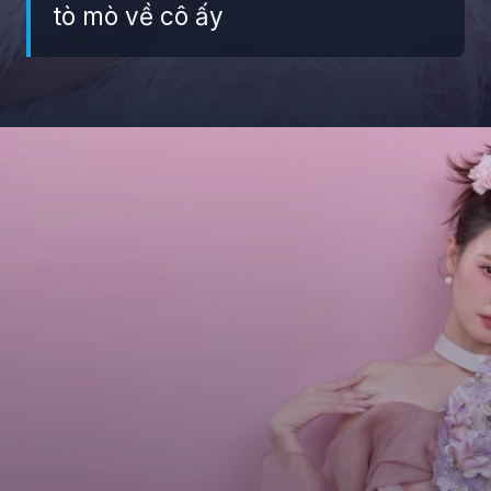
tò mò về cô ấy
Đang mở
https://giaydabonghana.com/midu