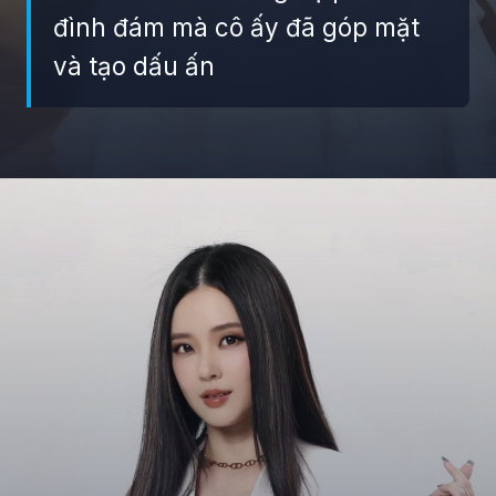
đình đám mà cô ấy đã góp mặt
và tạo dấu ấn
Đang mở
https://giaydabonghana.com/midu