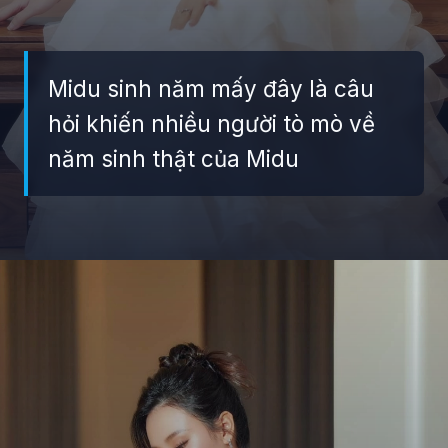
Midu sinh năm mấy đây là câu
hỏi khiến nhiều người tò mò về
năm sinh thật của Midu
Đang mở
https://giaydabonghana.com/midu