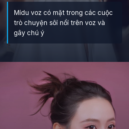
Midu voz có mặt trong các cuộc
trò chuyện sôi nổi trên voz và
gây chú ý
Đang mở
https://giaydabonghana.com/midu