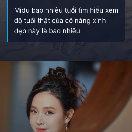
Midu bao nhiêu tuổi tìm hiểu xem
độ tuổi thật của cô nàng xinh
đẹp này là bao nhiêu
Đang mở
https://giaydabonghana.com/midu