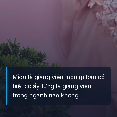
Midu là giảng viên môn gì bạn có
biết cô ấy từng là giảng viên
trong ngành nào không