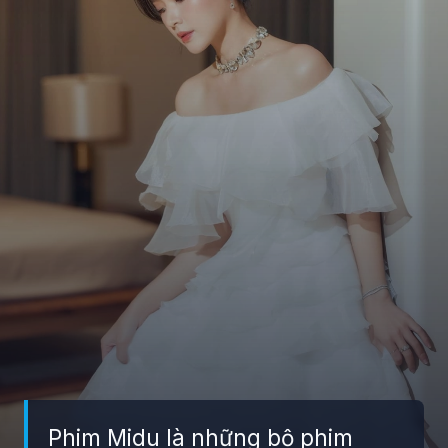
Phim Midu là những bộ phim