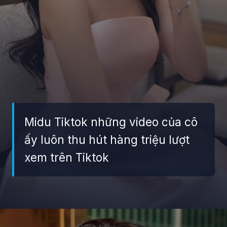
Midu Tiktok những video của cô
ấy luôn thu hút hàng triệu lượt
xem trên Tiktok
Đang mở
https://giaydabonghana.com/midu