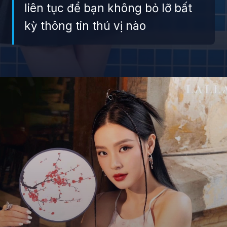
liên tục để bạn không bỏ lỡ bất
kỳ thông tin thú vị nào
Đang mở
https://giaydabonghana.com/midu