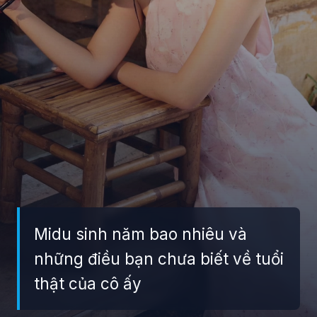
Midu sinh năm bao nhiêu và
những điều bạn chưa biết về tuổi
thật của cô ấy