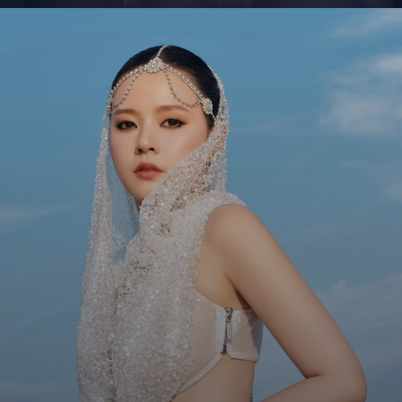
Đang mở
https://giaydabonghana.com/midu