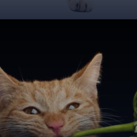
Đang mở
https://giaydabonghana.com/meme-meo-tang-hoa