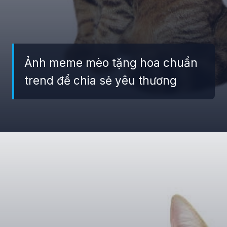
Ảnh meme mèo tặng hoa chuẩn
trend để chia sẻ yêu thương
Đang mở
https://giaydabonghana.com/meme-meo-tang-hoa