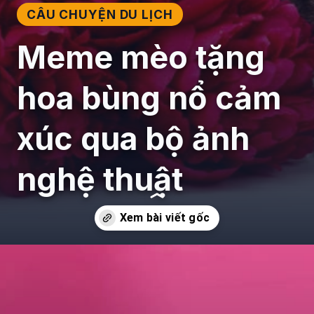
CÂU CHUYỆN DU LỊCH
Meme mèo tặng
hoa bùng nổ cảm
xúc qua bộ ảnh
nghệ thuật
Đang mở
https://giaydabonghana.com/meme-meo-tang-hoa