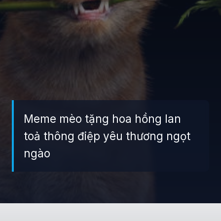
Meme mèo tặng hoa hồng lan
toả thông điệp yêu thương ngọt
ngào
Đang mở
https://giaydabonghana.com/meme-meo-tang-hoa