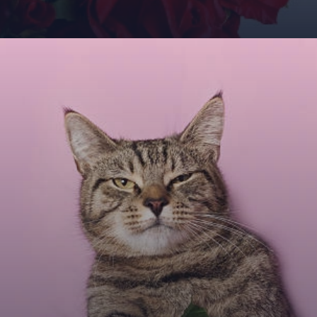
Đang mở
https://giaydabonghana.com/meme-meo-tang-hoa