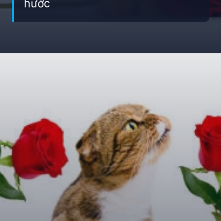
hước
Đang mở
https://giaydabonghana.com/meme-meo-tang-hoa