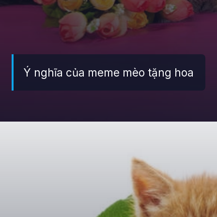
Ý nghĩa của meme mèo tặng hoa
Đang mở
https://giaydabonghana.com/meme-meo-tang-hoa