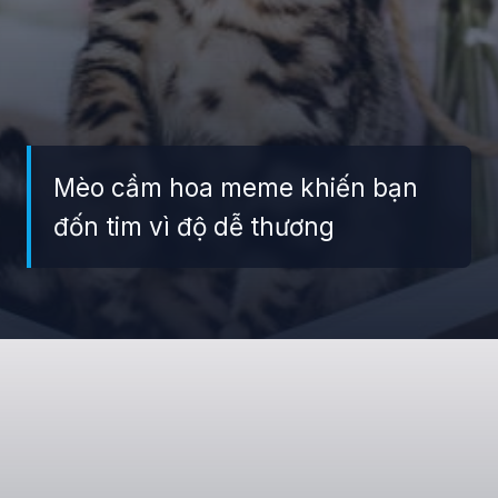
Mèo cầm hoa meme khiến bạn
đốn tim vì độ dễ thương
Đang mở
https://giaydabonghana.com/meme-meo-tang-hoa