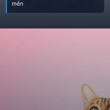
mến
Đang mở
https://giaydabonghana.com/meme-meo-tang-hoa