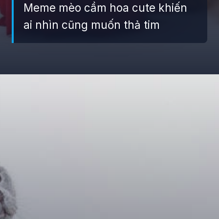
Meme mèo cầm hoa cute khiến
ai nhìn cũng muốn thả tim
Đang mở
https://giaydabonghana.com/meme-meo-tang-hoa