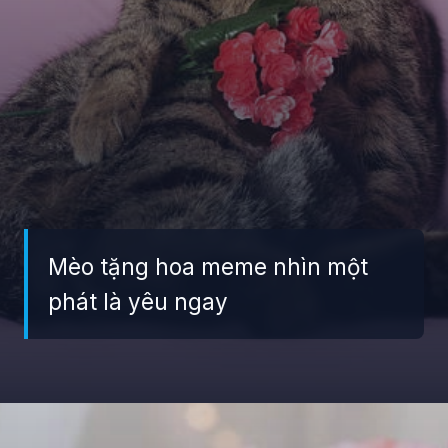
Mèo tặng hoa meme nhìn một
phát là yêu ngay
Đang mở
https://giaydabonghana.com/meme-meo-tang-hoa