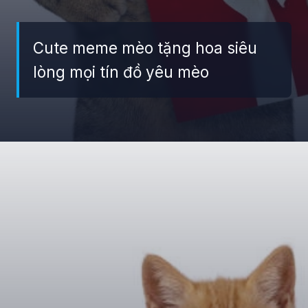
Cute meme mèo tặng hoa siêu
lòng mọi tín đồ yêu mèo
Đang mở
https://giaydabonghana.com/meme-meo-tang-hoa