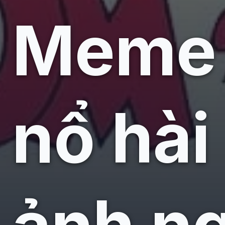
Meme 
nổ hài