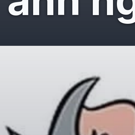
ảnh ng
Đang mở
https://giaydabonghana.com/meme-jerry