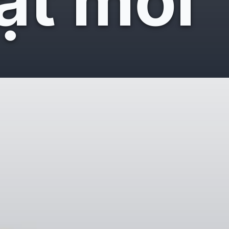
ật mới