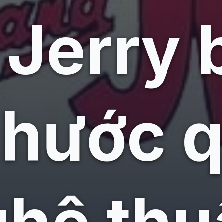
Jerry 
 hước 