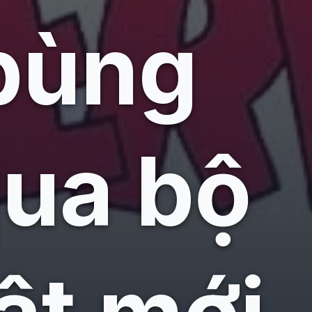
bùng
qua bộ