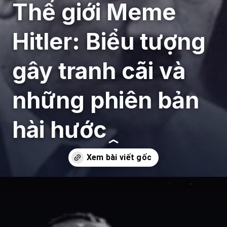
Thế giới Meme
Hitler: Biểu tượng
gây tranh cãi và
những phiên bản
hài hước
Đang mở
https://giaydabonghana.com/meme-hitler