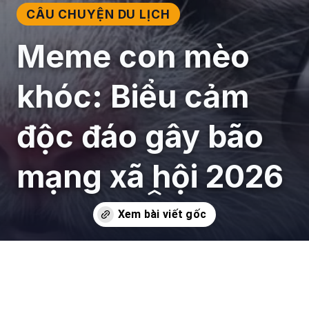
CÂU CHUYỆN DU LỊCH
Meme con mèo
khóc: Biểu cảm
độc đáo gây bão
mạng xã hội 2026
Đang mở
https://giaydabonghana.com/meme-con-meo-khoc