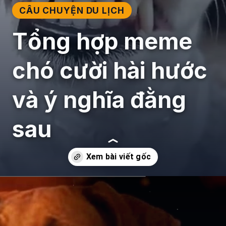
CÂU CHUYỆN DU LỊCH
Tổng hợp meme
chó cười hài hước
và ý nghĩa đằng
sau
Đang mở
https://giaydabonghana.com/meme-con-cho-cuoi