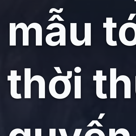
mẫu tó
thời t