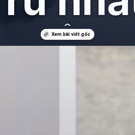
 rũ nhấ