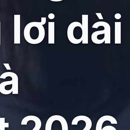
lơi dài
và