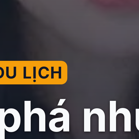
U LỊCH
phá n