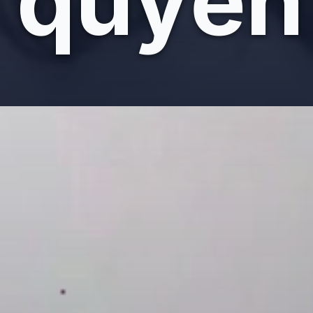
quyến
Đang mở
https://giaydabonghana.com/mau-toc-song-loi-dai