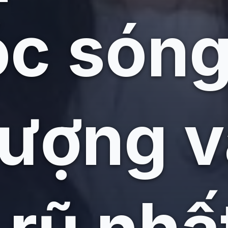
c sóng 
hượng 