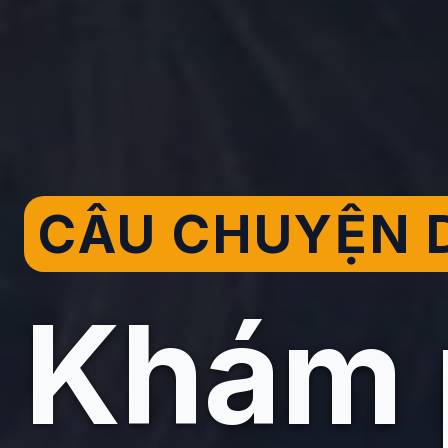
CÂU CHUYỆN D
Khám 