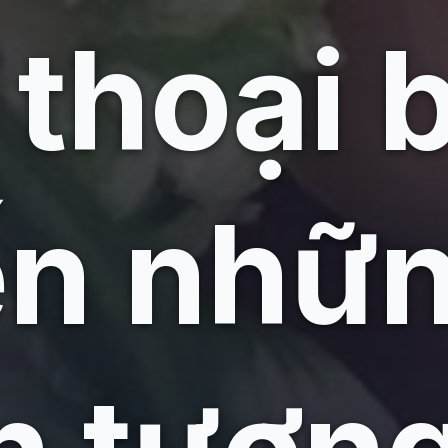
thoại 
ến nhữ