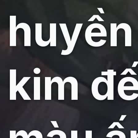
huyền 
kim đ