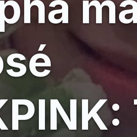
phá mà
osé
PINK: