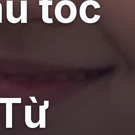
u tóc
 Từ