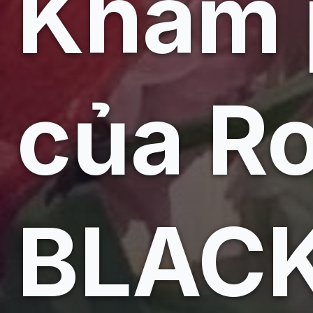
Khám 
của R
BLACK