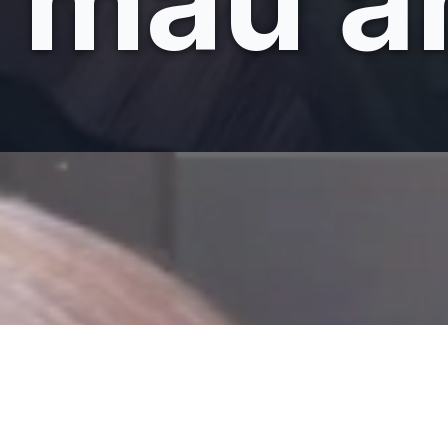
màu ấ
Đang mở
https://giaydabonghana.com/mau-toc-cua-rose