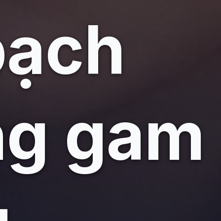
bạch
ng gam