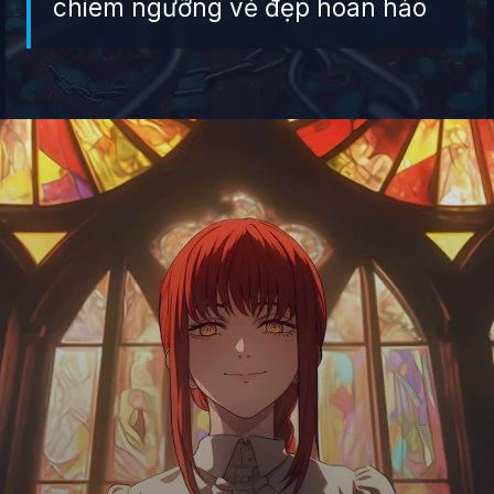
chiêm ngưỡng vẻ đẹp hoàn hảo
Đang mở
https://giaydabonghana.com/makima