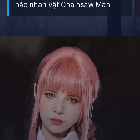
hảo nhân vật Chainsaw Man
Đang mở
https://giaydabonghana.com/makima