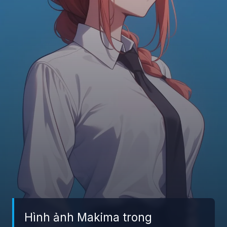
Hình ảnh Makima trong