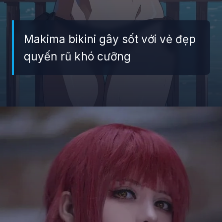
Makima bikini gây sốt với vẻ đẹp
quyến rũ khó cưỡng
Đang mở
https://giaydabonghana.com/makima