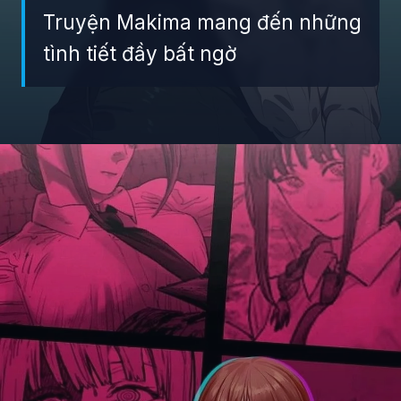
Truyện Makima mang đến những
tình tiết đầy bất ngờ
Đang mở
https://giaydabonghana.com/makima