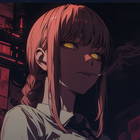
Đang mở
https://giaydabonghana.com/makima