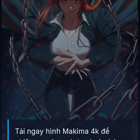
Tải ngay hình Makima 4k để