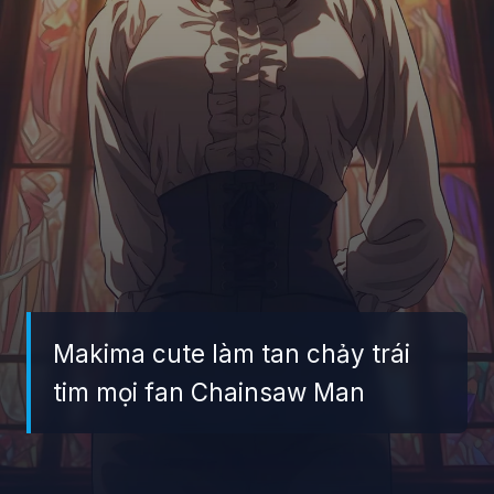
Makima cute làm tan chảy trái
tim mọi fan Chainsaw Man