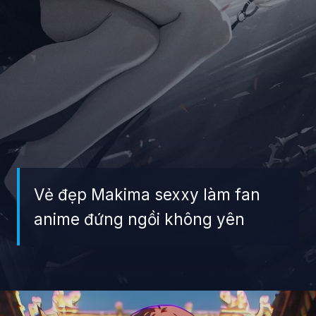
Vẻ đẹp Makima sexxy làm fan
anime đứng ngồi không yên
Đang mở
https://giaydabonghana.com/makima