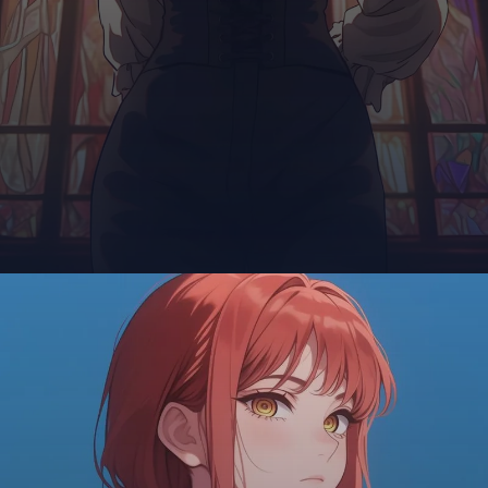
Đang mở
https://giaydabonghana.com/makima