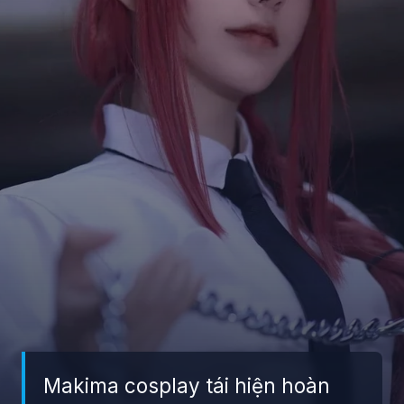
Makima cosplay tái hiện hoàn