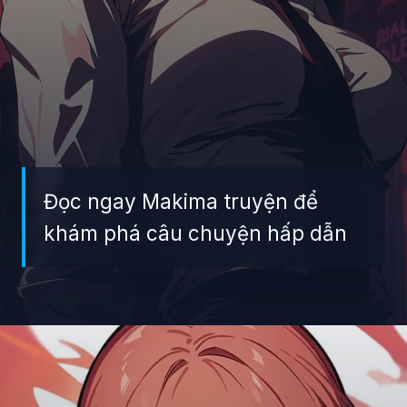
Đọc ngay Makima truyện để
khám phá câu chuyện hấp dẫn
Đang mở
https://giaydabonghana.com/makima