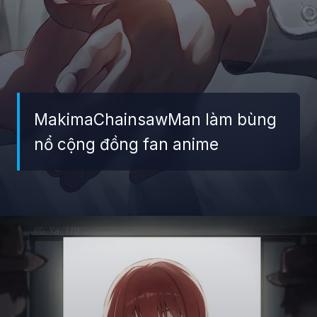
MakimaChainsawMan làm bùng
nổ cộng đồng fan anime
Đang mở
https://giaydabonghana.com/makima