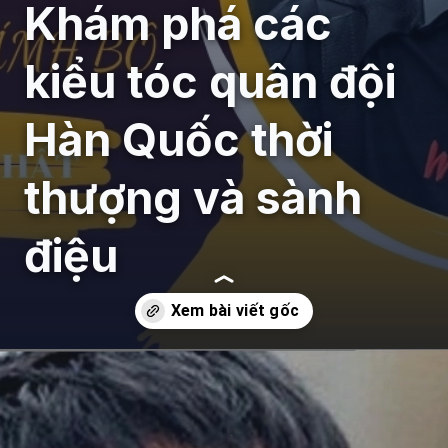
Khám phá các
kiểu tóc quân đội
Hàn Quốc thời
thượng và sành
điệu
Đang mở
https://giaydabonghana.com/kieu-toc-quan-doi-han-quoc