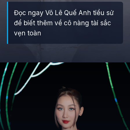
Đọc ngay Võ Lê Quế Anh tiểu sử
để biết thêm về cô nàng tài sắc
vẹn toàn
Đang mở
https://giaydabonghana.com/hoa-hau-que-anh