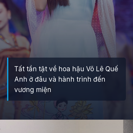
Tất tần tật về hoa hậu Võ Lê Quế
Anh ở đâu và hành trình đến
vương miện
Đang mở
https://giaydabonghana.com/hoa-hau-que-anh