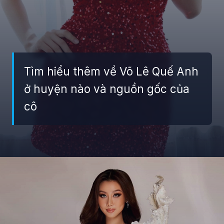
Tìm hiểu thêm về Võ Lê Quế Anh
ở huyện nào và nguồn gốc của
cô
Đang mở
https://giaydabonghana.com/hoa-hau-que-anh