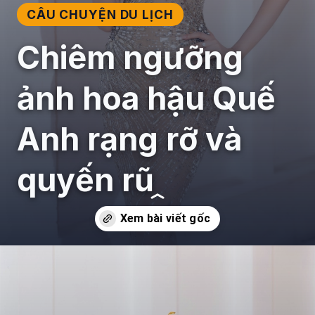
CÂU CHUYỆN DU LỊCH
Chiêm ngưỡng
ảnh hoa hậu Quế
Anh rạng rỡ và
quyến rũ
Đang mở
https://giaydabonghana.com/hoa-hau-que-anh