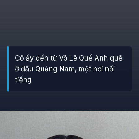
Cô ấy đến từ Võ Lê Quế Anh quê
ở đâu Quảng Nam, một nơi nổi
tiếng
Đang mở
https://giaydabonghana.com/hoa-hau-que-anh