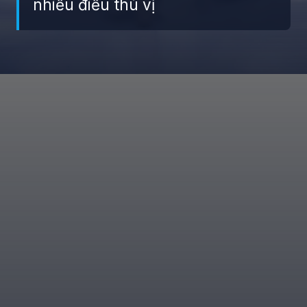
nhiều điều thú vị
Đang mở
https://giaydabonghana.com/hoa-hau-que-anh