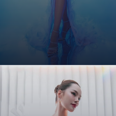
Đang mở
https://giaydabonghana.com/hoa-hau-le-hoang-phuong