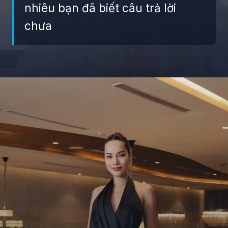
nhiêu bạn đã biết câu trả lời
chưa
Đang mở
https://giaydabonghana.com/hoa-hau-le-hoang-phuong