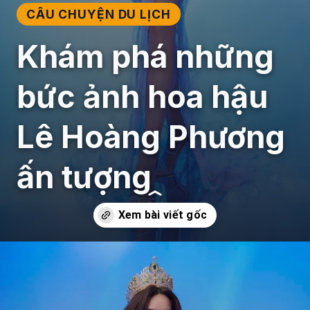
CÂU CHUYỆN DU LỊCH
Khám phá những
bức ảnh hoa hậu
Lê Hoàng Phương
ấn tượng
Đang mở
https://giaydabonghana.com/hoa-hau-le-hoang-phuong