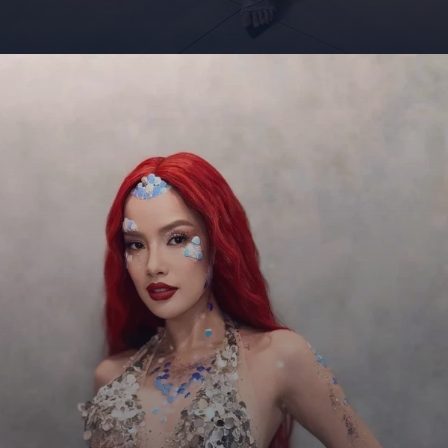
Đang mở
https://giaydabonghana.com/hoa-hau-le-hoang-phuong