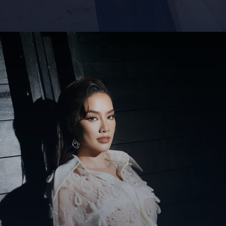
Đang mở
https://giaydabonghana.com/hoa-hau-le-hoang-phuong