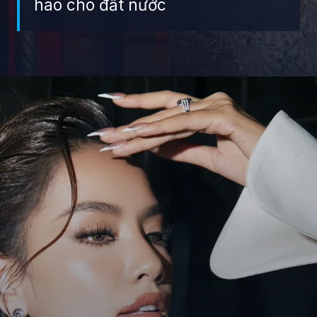
hào cho đất nước
Đang mở
https://giaydabonghana.com/hoa-hau-le-hoang-phuong