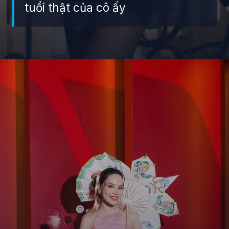
tuổi thật của cô ấy
Đang mở
https://giaydabonghana.com/hoa-hau-le-hoang-phuong