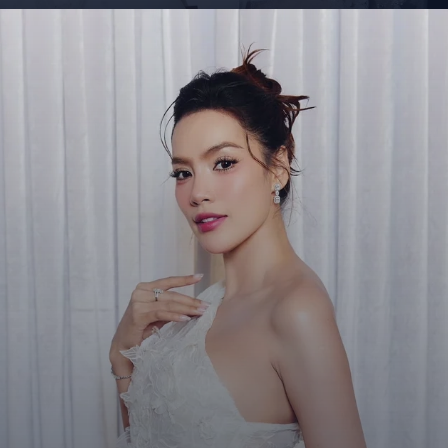
Đang mở
https://giaydabonghana.com/hoa-hau-le-hoang-phuong