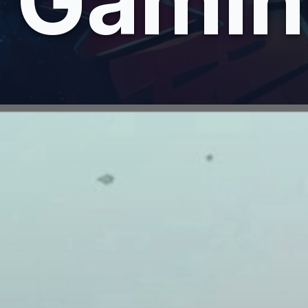
Gamin
Đang mở
https://giaydabonghana.com/hinh-nen-may-tinh-