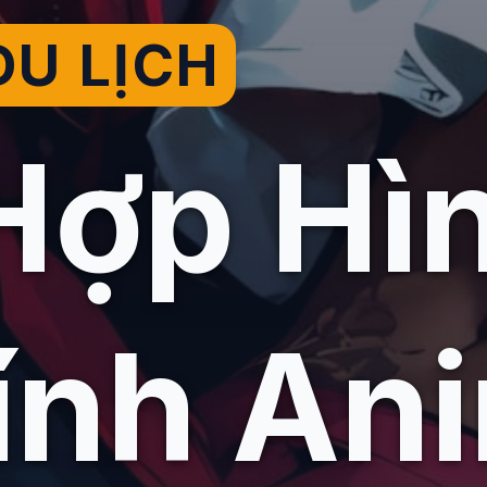
U LỊCH
Hợp Hì
ính An