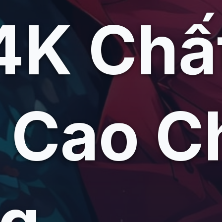
4K Chấ
 Cao C