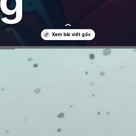
g
anime-ngau