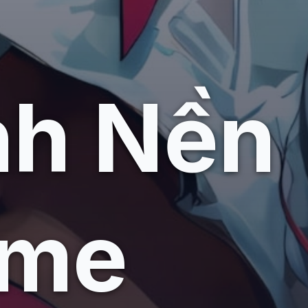
nh Nền
ime