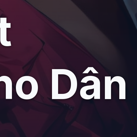
t
ho Dân