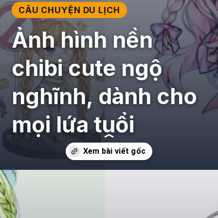
CÂU CHUYỆN DU LỊCH
Ảnh hình nền
chibi cute ngộ
nghĩnh, dành cho
mọi lứa tuổi
Đang mở
https://giaydabonghana.com/hinh-nen-chibi-cute