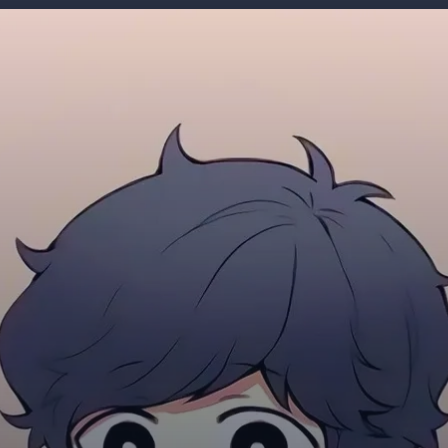
Đang mở
https://giaydabonghana.com/hinh-nen-chibi-cute