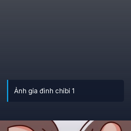
Ảnh gia đình chibi 1
Đang mở
https://giaydabonghana.com/hinh-anh-gia-dinh-chibi