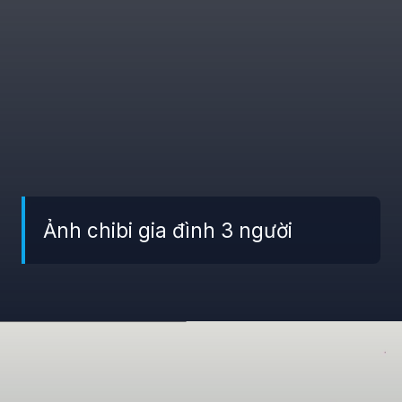
Ảnh chibi gia đình 3 người
Đang mở
https://giaydabonghana.com/hinh-anh-gia-dinh-chibi