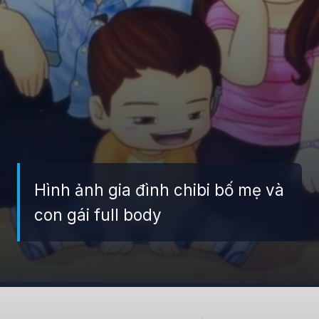
Hình ảnh gia đình chibi bố mẹ và
con gái full body
Đang mở
https://giaydabonghana.com/hinh-anh-gia-dinh-chibi