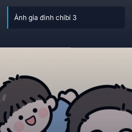
Ảnh gia đình chibi 3
Đang mở
https://giaydabonghana.com/hinh-anh-gia-dinh-chibi