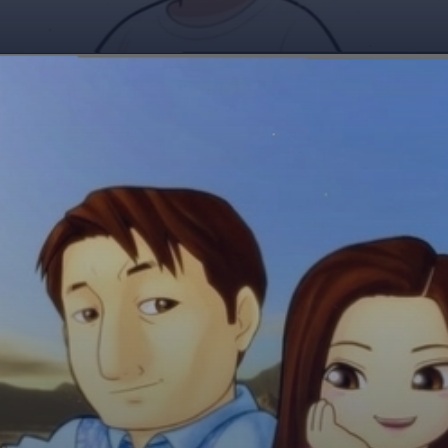
Đang mở
https://giaydabonghana.com/hinh-anh-gia-dinh-chibi