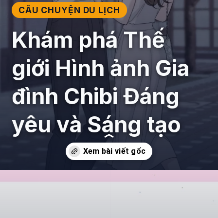
CÂU CHUYỆN DU LỊCH
Khám phá Thế
giới Hình ảnh Gia
đình Chibi Đáng
yêu và Sáng tạo
Đang mở
https://giaydabonghana.com/hinh-anh-gia-dinh-chibi