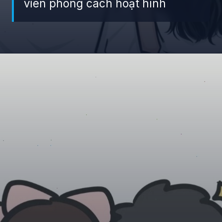
viên phong cách hoạt hình
Đang mở
https://giaydabonghana.com/hinh-anh-gia-dinh-chibi