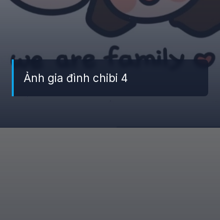
Ảnh gia đình chibi 4
Đang mở
https://giaydabonghana.com/hinh-anh-gia-dinh-chibi