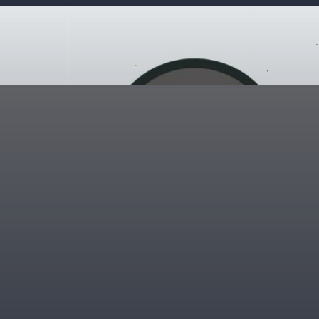
Đang mở
https://giaydabonghana.com/hinh-anh-gia-dinh-chibi