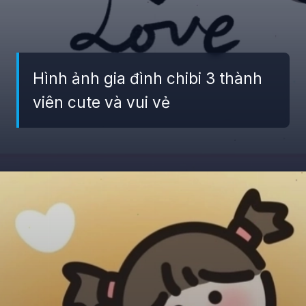
Hình ảnh gia đình chibi 3 thành
viên cute và vui vẻ
Đang mở
https://giaydabonghana.com/hinh-anh-gia-dinh-chibi