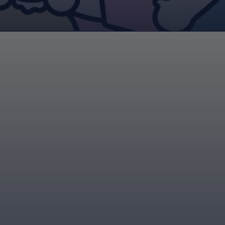
Đang mở
https://giaydabonghana.com/hinh-anh-gia-dinh-chibi