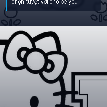
chọn tuyệt vời cho bé yêu
Đang mở
https://giaydabonghana.com/hello-kitty