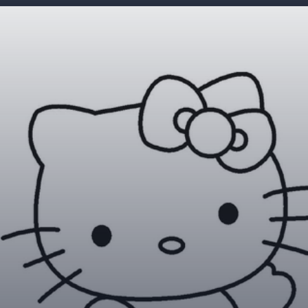
Đang mở
https://giaydabonghana.com/hello-kitty