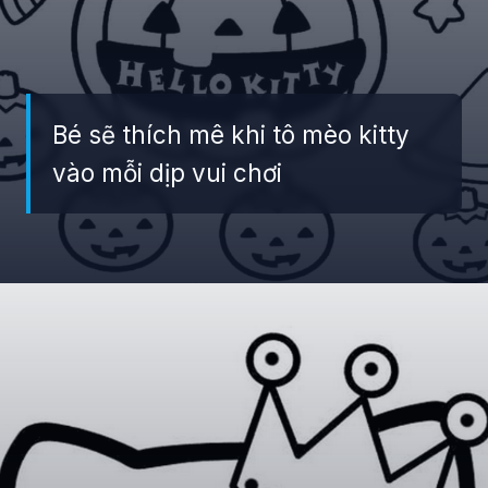
Bé sẽ thích mê khi tô mèo kitty
vào mỗi dịp vui chơi
Đang mở
https://giaydabonghana.com/hello-kitty