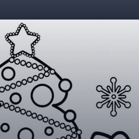
Đang mở
https://giaydabonghana.com/hello-kitty