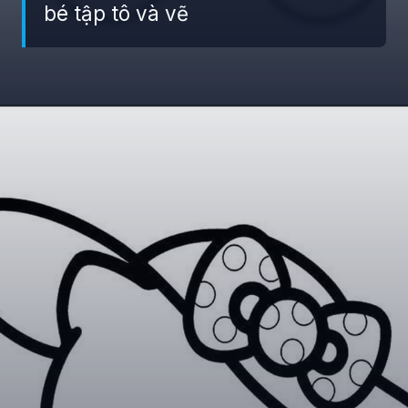
bé tập tô và vẽ
Đang mở
https://giaydabonghana.com/hello-kitty