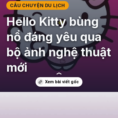
CÂU CHUYỆN DU LỊCH
Hello Kitty bùng
nổ đáng yêu qua
bộ ảnh nghệ thuật
mới
Đang mở
https://giaydabonghana.com/hello-kitty