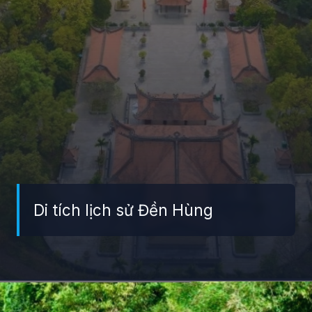
Di tích lịch sử Đền Hùng
Đang mở
https://giaydabonghana.com/gioi-thieu-ve-mot-di-tich-lich-su