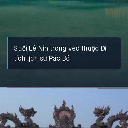
Suối Lê Nin trong veo thuộc Di
tích lịch sử Pác Bó
Đang mở
https://giaydabonghana.com/gioi-thieu-ve-mot-di-tich-lich-su