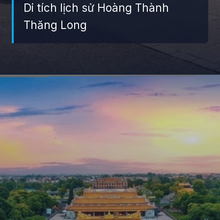
Di tích lịch sử Hoàng Thành
Thăng Long
Đang mở
https://giaydabonghana.com/gioi-thieu-ve-mot-di-tich-lich-su