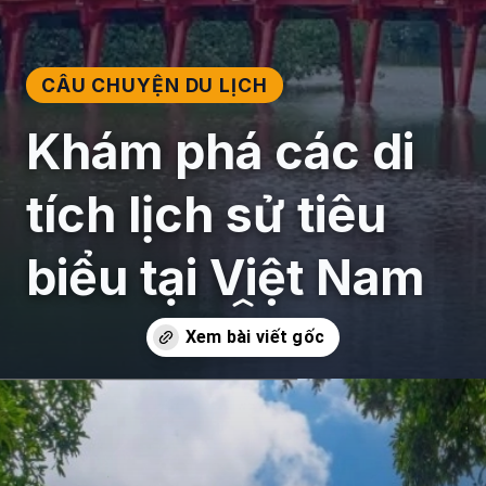
CÂU CHUYỆN DU LỊCH
Khám phá các di
tích lịch sử tiêu
biểu tại Việt Nam
Đang mở
https://giaydabonghana.com/gioi-thieu-ve-mot-di-tich-lich-su