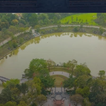
Đang mở
https://giaydabonghana.com/gioi-thieu-ve-mot-di-tich-lich-su