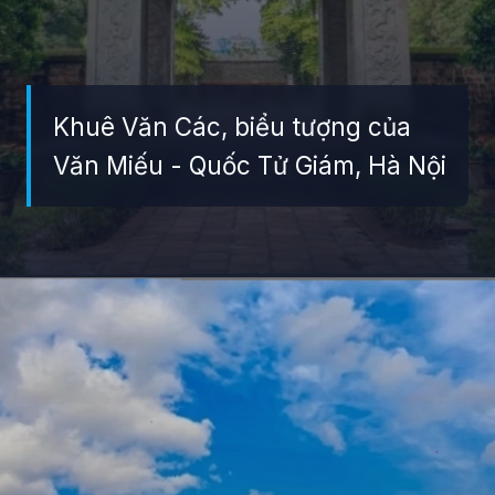
Khuê Văn Các, biểu tượng của
Văn Miếu - Quốc Tử Giám, Hà Nội
Đang mở
https://giaydabonghana.com/gioi-thieu-ve-mot-di-tich-lich-su