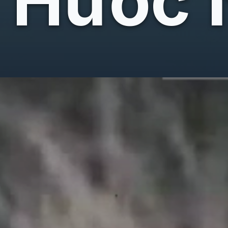
Hước 
Đang mở
https://giaydabonghana.com/e-meme