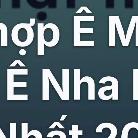
hợp Ê 
Ê Nha 