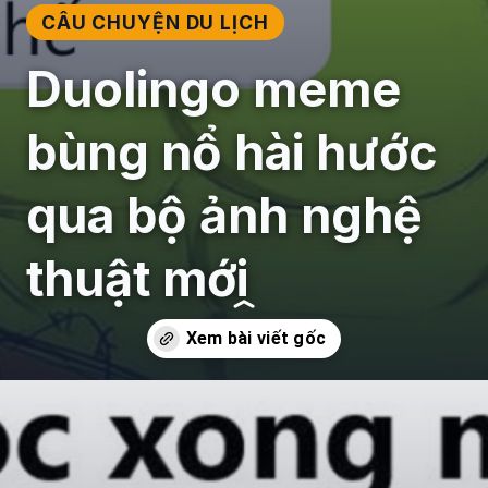
CÂU CHUYỆN DU LỊCH
Duolingo meme
bùng nổ hài hước
qua bộ ảnh nghệ
thuật mới
Đang mở
https://giaydabonghana.com/duolingo-meme