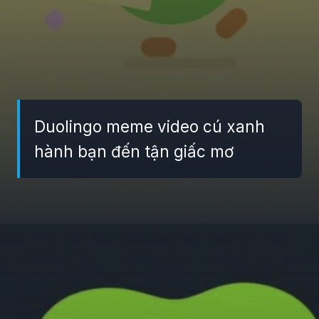
Duolingo meme video cú xanh
hành bạn đến tận giấc mơ
Đang mở
https://giaydabonghana.com/duolingo-meme