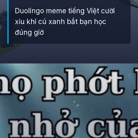
Duolingo meme tiếng Việt cười
xỉu khi cú xanh bắt bạn học
đúng giờ
Đang mở
https://giaydabonghana.com/duolingo-meme