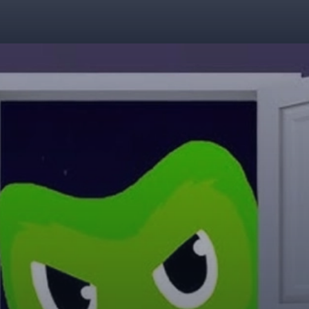
Đang mở
https://giaydabonghana.com/duolingo-meme