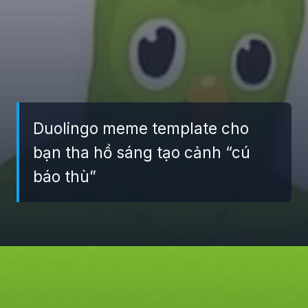
Duolingo meme template cho
bạn tha hồ sáng tạo cảnh “cú
báo thù”
Đang mở
https://giaydabonghana.com/duolingo-meme