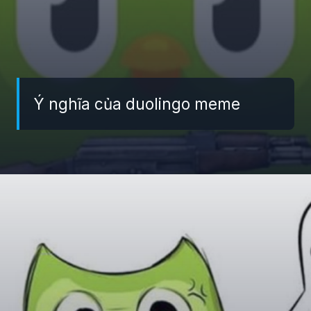
Ý nghĩa của duolingo meme
Đang mở
https://giaydabonghana.com/duolingo-meme