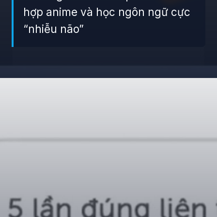
hợp anime và học ngôn ngữ cực
“nhiễu não”
Đang mở
https://giaydabonghana.com/duolingo-meme