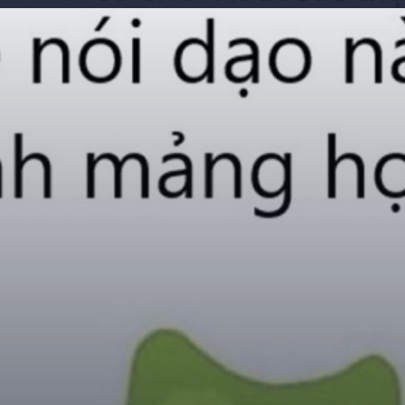
Đang mở
https://giaydabonghana.com/duolingo-meme