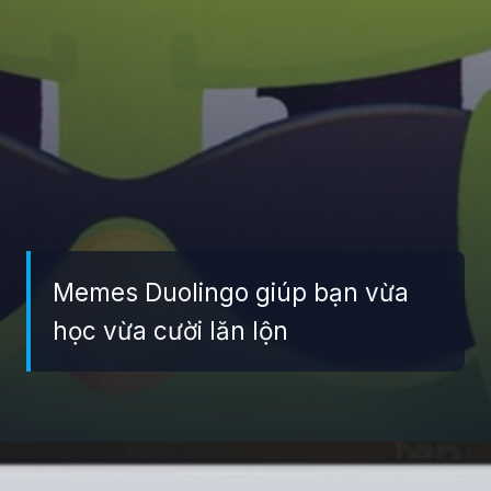
Memes Duolingo giúp bạn vừa
học vừa cười lăn lộn
Đang mở
https://giaydabonghana.com/duolingo-meme