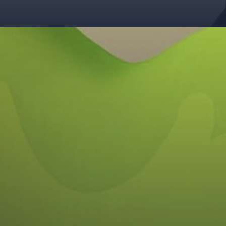
Đang mở
https://giaydabonghana.com/duolingo-meme