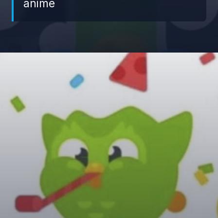
anime
Đang mở
https://giaydabonghana.com/duolingo-meme