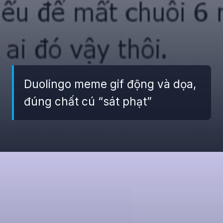
Duolingo meme gif động và dọa,
đúng chất cú “sát phạt”
Đang mở
https://giaydabonghana.com/duolingo-meme