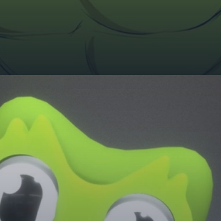
Đang mở
https://giaydabonghana.com/duolingo-meme