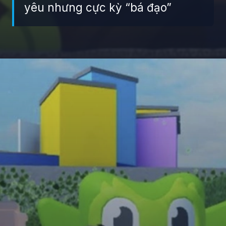
yêu nhưng cực kỳ “bá đạo”
Đang mở
https://giaydabonghana.com/duolingo-meme