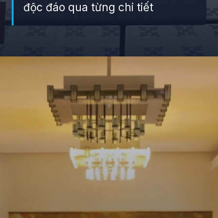
độc đáo qua từng chi tiết
Đang mở
https://giaydabonghana.com/dinh-doc-lap-luu-giu-ky-uc-chien-tranh-va-lich-su-viet-nam