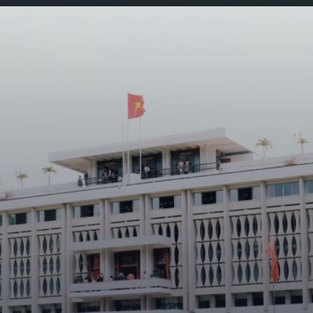
Đang mở
https://giaydabonghana.com/dinh-doc-lap-luu-giu-ky-uc-chien-tranh-va-lich-su-viet-nam