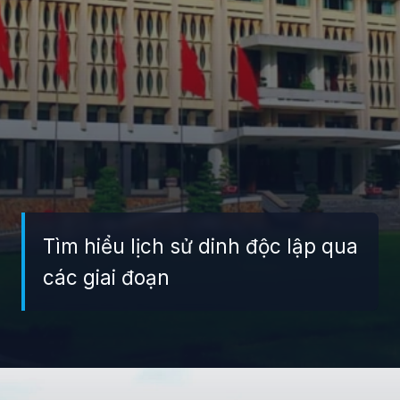
Tìm hiểu lịch sử dinh độc lập qua
các giai đoạn
Đang mở
https://giaydabonghana.com/dinh-doc-lap-luu-giu-ky-uc-chien-tranh-va-lich-su-viet-nam