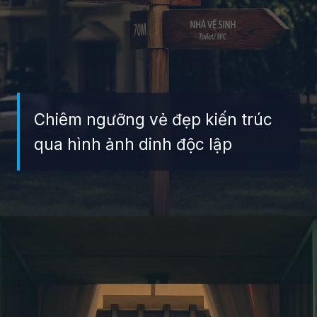
Chiêm ngưỡng vẻ đẹp kiến trúc
qua hình ảnh dinh độc lập
Đang mở
https://giaydabonghana.com/dinh-doc-lap-luu-giu-ky-uc-chien-tranh-va-lich-su-viet-nam