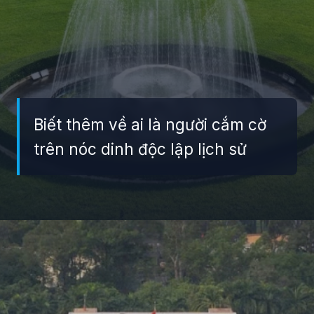
Biết thêm về ai là người cắm cờ
trên nóc dinh độc lập lịch sử
Đang mở
https://giaydabonghana.com/dinh-doc-lap-luu-giu-ky-uc-chien-tranh-va-lich-su-viet-nam