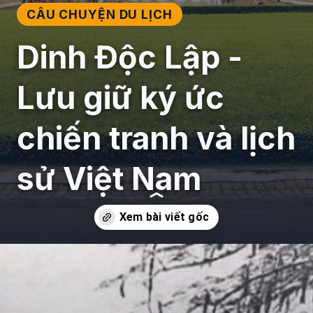
CÂU CHUYỆN DU LỊCH
Dinh Độc Lập -
Lưu giữ ký ức
chiến tranh và lịch
sử Việt Nam
Đang mở
https://giaydabonghana.com/dinh-doc-lap-luu-giu-ky-uc-chien-tranh-va-lich-su-viet-nam