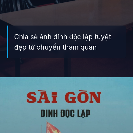
Chia sẻ ảnh dinh độc lập tuyệt
đẹp từ chuyến tham quan
Đang mở
https://giaydabonghana.com/dinh-doc-lap-luu-giu-ky-uc-chien-tranh-va-lich-su-viet-nam