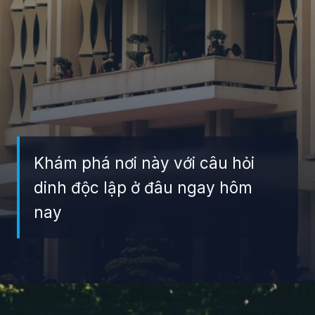
Khám phá nơi này với câu hỏi
dinh độc lập ở đâu ngay hôm
nay
Đang mở
https://giaydabonghana.com/dinh-doc-lap-luu-giu-ky-uc-chien-tranh-va-lich-su-viet-nam