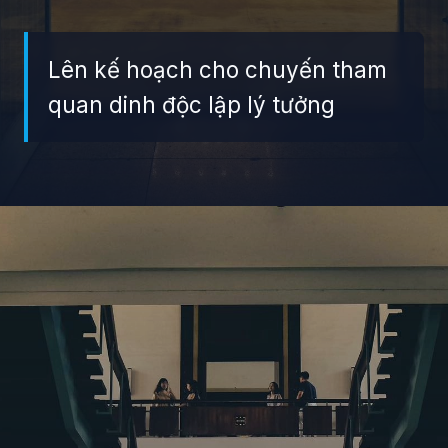
Lên kế hoạch cho chuyến tham
quan dinh độc lập lý tưởng
Đang mở
https://giaydabonghana.com/dinh-doc-lap-luu-giu-ky-uc-chien-tranh-va-lich-su-viet-nam