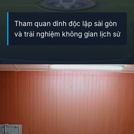
Tham quan dinh độc lập sài gòn
và trải nghiệm không gian lịch sử
Đang mở
https://giaydabonghana.com/dinh-doc-lap-luu-giu-ky-uc-chien-tranh-va-lich-su-viet-nam