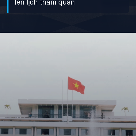
lên lịch tham quan
Đang mở
https://giaydabonghana.com/dinh-doc-lap-luu-giu-ky-uc-chien-tranh-va-lich-su-viet-nam