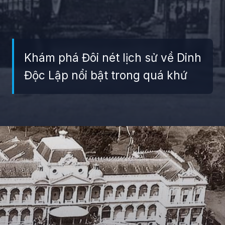
Khám phá Đôi nét lịch sử về Dinh
Độc Lập nổi bật trong quá khứ
Đang mở
https://giaydabonghana.com/dinh-doc-lap-luu-giu-ky-uc-chien-tranh-va-lich-su-viet-nam