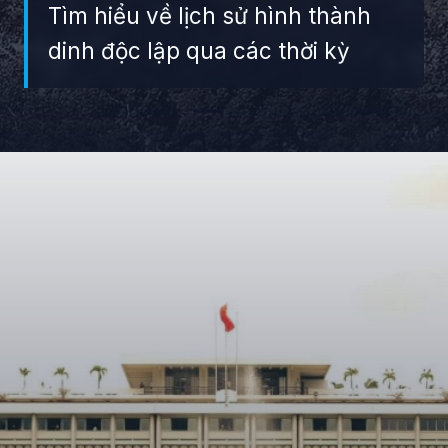
Tìm hiểu về lịch sử hình thành
dinh độc lập qua các thời kỳ
Đang mở
https://giaydabonghana.com/dinh-doc-lap-luu-giu-ky-uc-chien-tranh-va-lich-su-viet-nam