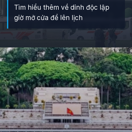
Tìm hiểu thêm về dinh độc lập
giờ mở cửa để lên lịch
Đang mở
https://giaydabonghana.com/dinh-doc-lap-luu-giu-ky-uc-chien-tranh-va-lich-su-viet-nam