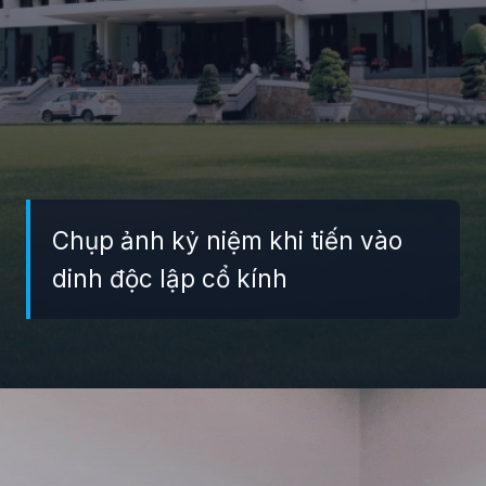
Chụp ảnh kỷ niệm khi tiến vào
dinh độc lập cổ kính
Đang mở
https://giaydabonghana.com/dinh-doc-lap-luu-giu-ky-uc-chien-tranh-va-lich-su-viet-nam