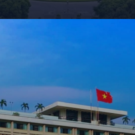
Đang mở
https://giaydabonghana.com/dinh-doc-lap-luu-giu-ky-uc-chien-tranh-va-lich-su-viet-nam