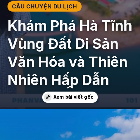
CÂU CHUYỆN DU LỊCH
Khám Phá Hà Tĩnh
Vùng Đất Di Sản
Văn Hóa và Thiên
Nhiên Hấp Dẫn
Đang mở
https://giaydabonghana.com/dia-diem-du-lich-ha-tinh