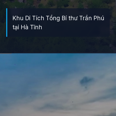
Khu Di Tích Tổng Bí thư Trần Phú
tại Hà Tĩnh
Đang mở
https://giaydabonghana.com/dia-diem-du-lich-ha-tinh