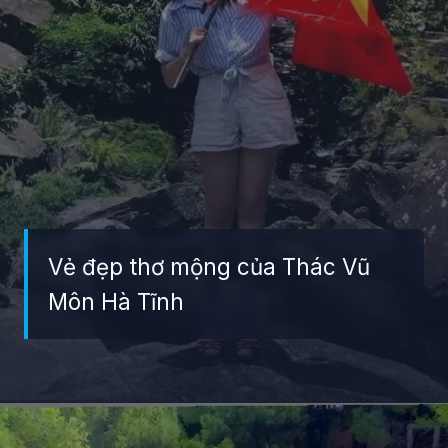
Vẻ đẹp thơ mộng của Thác Vũ
Môn Hà Tĩnh
Đang mở
https://giaydabonghana.com/dia-diem-du-lich-ha-tinh