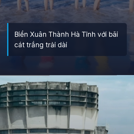
Biển Xuân Thành Hà Tĩnh với bãi
cát trắng trải dài
Đang mở
https://giaydabonghana.com/dia-diem-du-lich-ha-tinh