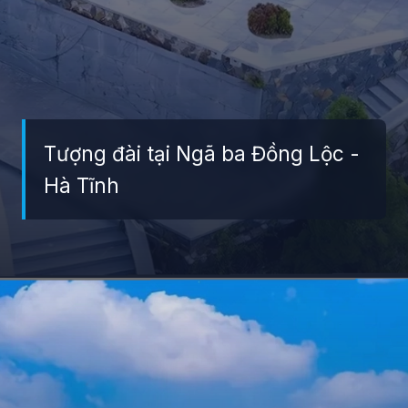
Tượng đài tại Ngã ba Đồng Lộc -
Hà Tĩnh
Đang mở
https://giaydabonghana.com/dia-diem-du-lich-ha-tinh