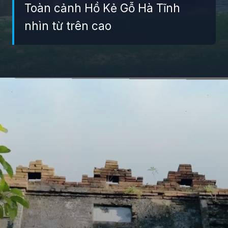
Toàn cảnh Hồ Kẻ Gỗ Hà Tĩnh
nhìn từ trên cao
Đang mở
https://giaydabonghana.com/dia-diem-du-lich-ha-tinh