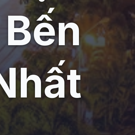
 Bến
Nhất