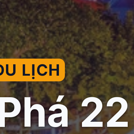
U LỊCH
Phá 22