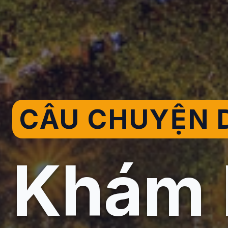
CÂU CHUYỆN D
Khám 