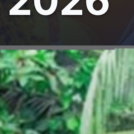
2026
Đang mở
https://giaydabonghana.com/dia-diem-du-lich-ben