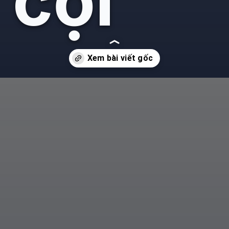
 cội
e