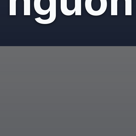
nguồn
Đang mở
https://giaydabonghana.com/di-tich-lich-su-ben-tr