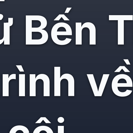
ử Bến T
rình v