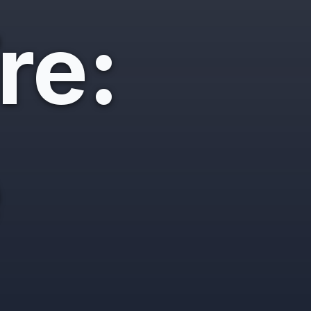
re:
ề