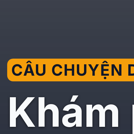
CÂU CHUYỆN D
Khám p