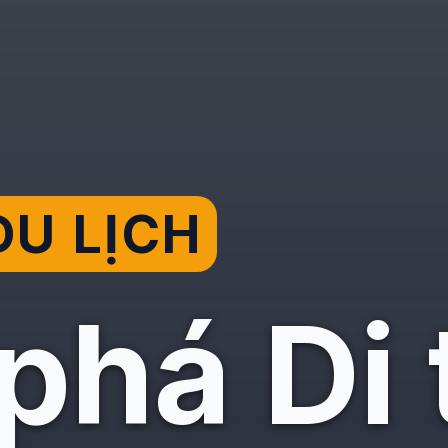
U LỊCH
há Di 