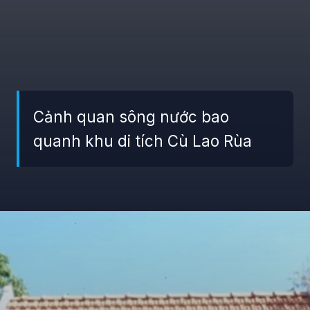
Cảnh quan sông nước bao
quanh khu di tích Cù Lao Rùa
Đang mở
https://giaydabonghana.com/di-tich-khao-co-cu-lao-rua