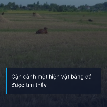
Cận cảnh một hiện vật bằng đá
được tìm thấy