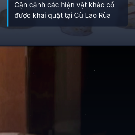
Cận cảnh các hiện vật khảo cổ
được khai quật tại Cù Lao Rùa
Đang mở
https://giaydabonghana.com/di-tich-khao-co-cu-lao-rua