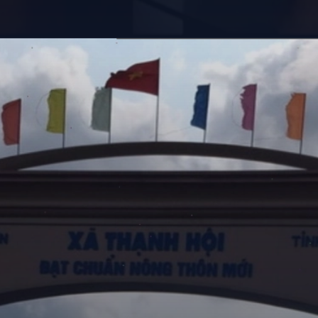
Đang mở
https://giaydabonghana.com/di-tich-khao-co-cu-lao-rua