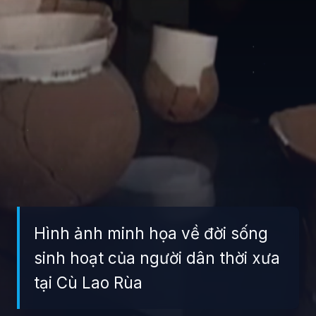
Hình ảnh minh họa về đời sống
sinh hoạt của người dân thời xưa
tại Cù Lao Rùa