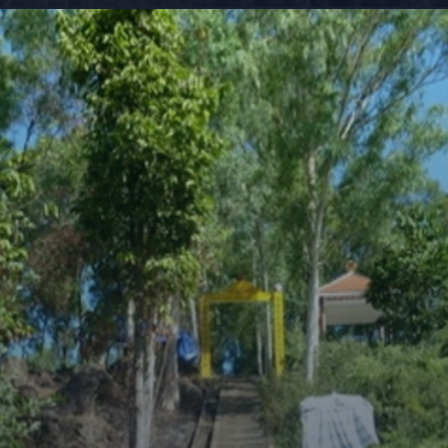
Đang mở
https://giaydabonghana.com/di-tich-khao-co-cu-lao-rua