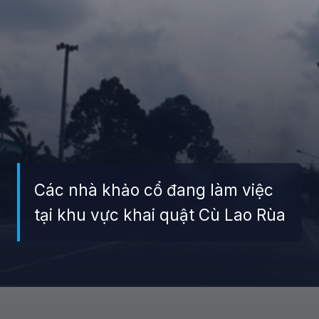
Các nhà khảo cổ đang làm việc
tại khu vực khai quật Cù Lao Rùa
Đang mở
https://giaydabonghana.com/di-tich-khao-co-cu-lao-rua