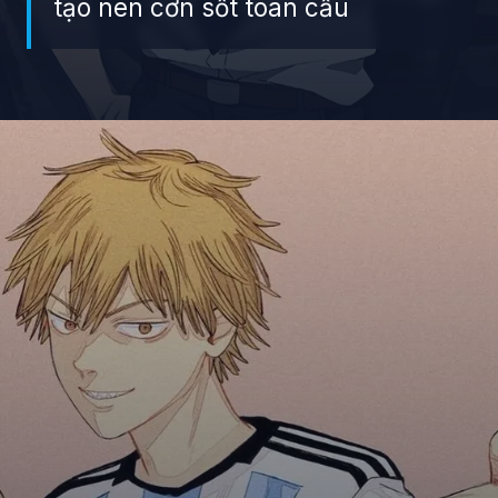
tạo nên cơn sốt toàn cầu
Đang mở
https://giaydabonghana.com/denji