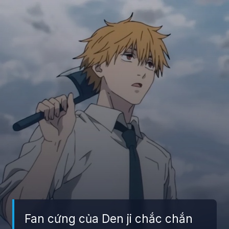
Fan cứng của Den ji chắc chắn