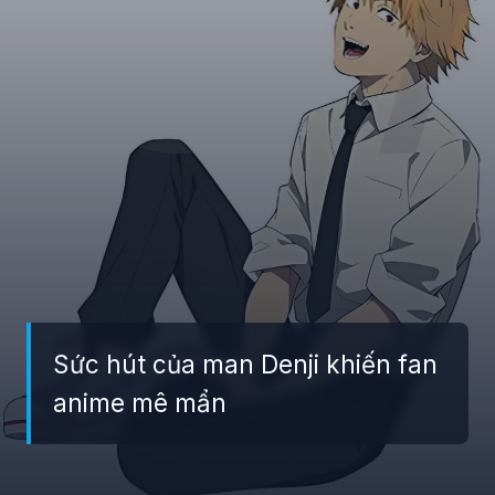
Sức hút của man Denji khiến fan
anime mê mẩn