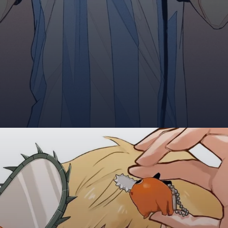
Đang mở
https://giaydabonghana.com/denji