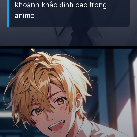
khoảnh khắc đỉnh cao trong
anime
Đang mở
https://giaydabonghana.com/denji