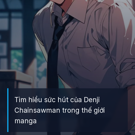
Tìm hiểu sức hút của Denji
Chainsawman trong thế giới
manga