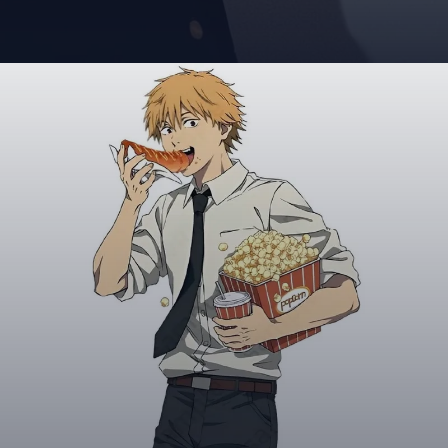
Đang mở
https://giaydabonghana.com/denji