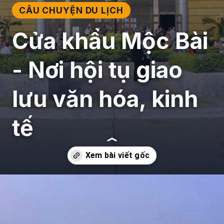
CÂU CHUYỆN DU LỊCH
Cửa khẩu Mộc Bài
- Nơi hội tụ giao
lưu văn hóa, kinh
tế
Đang mở
https://giaydabonghana.com/cua-khau-moc-bai