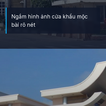
Ngắm hình ảnh cửa khẩu mộc
bài rõ nét
Đang mở
https://giaydabonghana.com/cua-khau-moc-bai