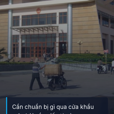
Cần chuẩn bị gì qua cửa khẩu