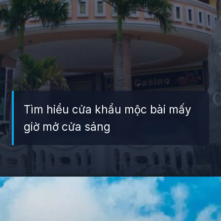
Tìm hiểu cửa khẩu mộc bài mấy
giờ mở cửa sáng
Đang mở
https://giaydabonghana.com/cua-khau-moc-bai