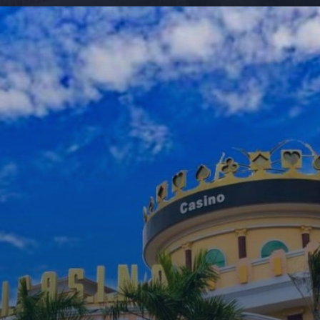
Đang mở
https://giaydabonghana.com/cua-khau-moc-bai