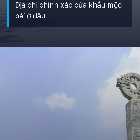
Địa chỉ chính xác cửa khẩu mộc
bài ở đâu
Đang mở
https://giaydabonghana.com/cua-khau-moc-bai