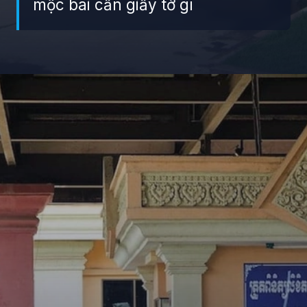
mộc bài cần giấy tờ gì
Đang mở
https://giaydabonghana.com/cua-khau-moc-bai