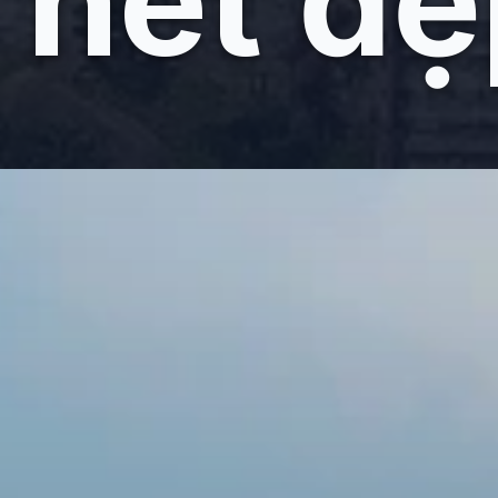
nét đẹ
Đang mở
https://giaydabonghana.com/chua-huong