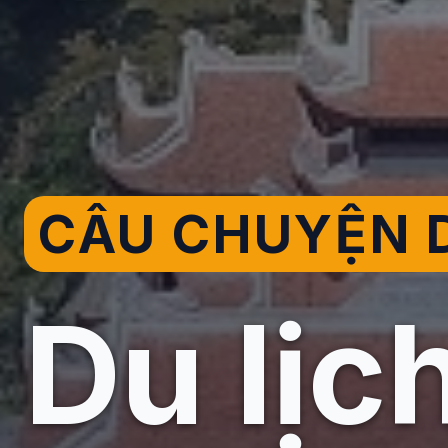
CÂU CHUYỆN D
Du lịc