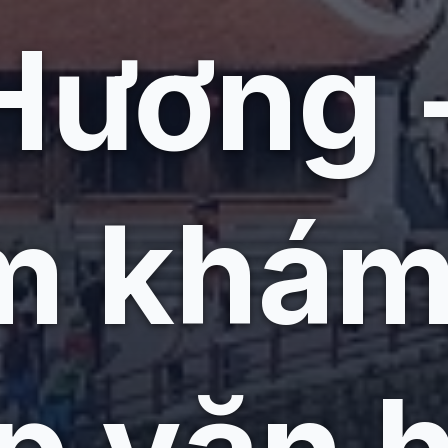
ương -
m khám