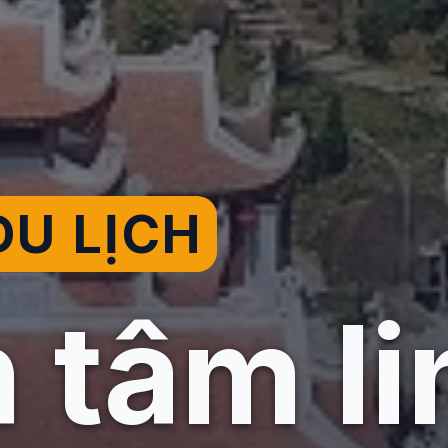
U LỊCH
h tâm l