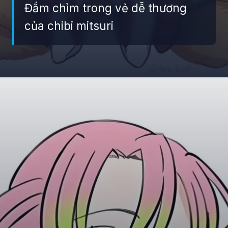
Đắm chìm trong vẻ dễ thương
của chibi mitsuri
Đang mở
https://giaydabonghana.com/chibi-mitsuri