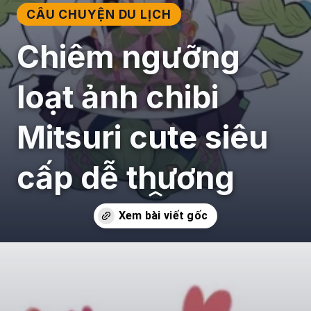
CÂU CHUYỆN DU LỊCH
Chiêm ngưỡng
loạt ảnh chibi
Mitsuri cute siêu
cấp dễ thương
Đang mở
https://giaydabonghana.com/chibi-mitsuri